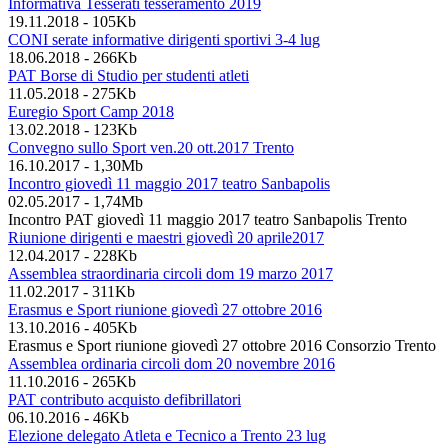
Informativa Tesserati tesseramento 2019
19.11.2018
-
105Kb
CONI serate informative dirigenti sportivi 3-4 lug
18.06.2018
-
266Kb
PAT Borse di Studio per studenti atleti
11.05.2018
-
275Kb
Euregio Sport Camp 2018
13.02.2018
-
123Kb
Convegno sullo Sport ven.20 ott.2017 Trento
16.10.2017
-
1,30Mb
Incontro giovedì 11 maggio 2017 teatro Sanbapolis
02.05.2017
-
1,74Mb
Incontro PAT giovedì 11 maggio 2017 teatro Sanbapolis Trento
Riunione dirigenti e maestri giovedì 20 aprile2017
12.04.2017
-
228Kb
Assemblea straordinaria circoli dom 19 marzo 2017
11.02.2017
-
311Kb
Erasmus e Sport riunione giovedì 27 ottobre 2016
13.10.2016
-
405Kb
Erasmus e Sport riunione giovedì 27 ottobre 2016 Consorzio Trento
Assemblea ordinaria circoli dom 20 novembre 2016
11.10.2016
-
265Kb
PAT contributo acquisto defibrillatori
06.10.2016
-
46Kb
Elezione delegato Atleta e Tecnico a Trento 23 lug