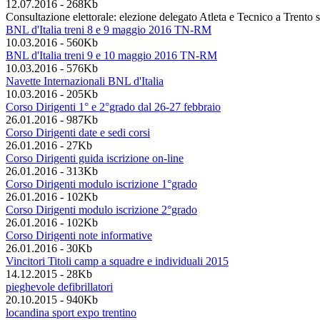
12.07.2016
-
268Kb
Consultazione elettorale: elezione delegato Atleta e Tecnico a Trento 
BNL d'Italia treni 8 e 9 maggio 2016 TN-RM
10.03.2016
-
560Kb
BNL d'Italia treni 9 e 10 maggio 2016 TN-RM
10.03.2016
-
576Kb
Navette Internazionali BNL d'Italia
10.03.2016
-
205Kb
Corso Dirigenti 1° e 2°grado dal 26-27 febbraio
26.01.2016
-
987Kb
Corso Dirigenti date e sedi corsi
26.01.2016
-
27Kb
Corso Dirigenti guida iscrizione on-line
26.01.2016
-
313Kb
Corso Dirigenti modulo iscrizione 1°grado
26.01.2016
-
102Kb
Corso Dirigenti modulo iscrizione 2°grado
26.01.2016
-
102Kb
Corso Dirigenti note informative
26.01.2016
-
30Kb
Vincitori Titoli camp a squadre e individuali 2015
14.12.2015
-
28Kb
pieghevole defibrillatori
20.10.2015
-
940Kb
locandina sport expo trentino