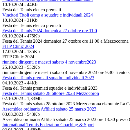
10.10.2024
-
44Kb
Festa del Tennis elenco premiati
Vincitori Titoli camp a squadre e individuali 2024
10.10.2024
-
31Kb
Festa del Tennis elenco premiati
Festa del Tennis 2024 domenica 27 ottobre ore 11.0
08.10.2024
-
475Kb
Festa del Tennis 2024 domenica 27 ottobre ore 11.00 a Mezzocorona r
FITP Clinic 2024
17.09.2024
-
185Kb
FITP Clinic 2024
riunione dirigenti e maestri sabato 4 novembre2023
25.10.2023
-
532Kb
riunione dirigenti e maestri sabato 4 novembre 2023 ore 9.30 Trento su
Festa del Tennis premiati squadre individuali 2023
04.10.2023
-
44Kb
Festa del Tennis premiati squadre e individuali 2023
Festa del Tennis sabato 28 ottobre 2023 Mezzocoron
02.10.2023
-
1,33Mb
Festa del Tennis sabato 28 ottobre 2023 Mezzocorona ristorante La C
Assemblea ordinaria Affiliati sabato 25 marzo 2023
03.03.2023
-
543Kb
Assemblea ordinaria Affiliati sabato 25 marzo 2023 ore 13.30 press
International Tennis Federation Coaching & Sport
03.01.2023
-
4,68Mb