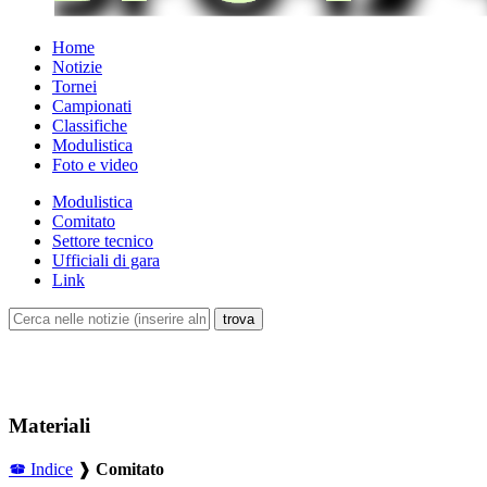
Home
Notizie
Tornei
Campionati
Classifiche
Modulistica
Foto e video
Modulistica
Comitato
Settore tecnico
Ufficiali di gara
Link
Materiali
Indice
❱
Comitato