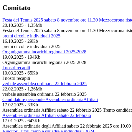
Comitato
Festa del Tennis 2025 sabato 8 novembre ore 11.30 Mezzocorona rist
20.10.2025
-
1,35Mb
Festa del Tennis 2025 sabato 8 novembre ore 11.30 Mezzocorona rist
premi circoli e individuali 2025
16.10.2025
-
29Kb
premi circoli e individuali 2025
Organigramma incarichi regionali 2025-2028
19.09.2025
-
194Kb
Organigramma incarichi regionali 2025-2028
I nostri recapiti
10.03.2025
-
65Kb
I nostri recapiti
verbale assemblea ordinaria 22 febbraio 2025
22.02.2025
-
1,26Mb
verbale assemblea ordinaria 22 febbraio 2025
Candidature pervenute Assemblea ordinariaAffiliati
17.02.2025
-
33Kb
Assemblea ordinaria Affiliati sabato 22 febbraio 2025 Trento candida
Assemblea ordinaria Affiliati sabato 22 febbraio
17.01.2025
-
643Kb
Assemblea ordinaria degli Affiliati sabato 22 febbraio 2025 ore 10.0
Vincitori Titoli camp a squadre e individuali 2024