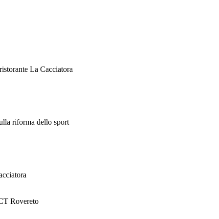
istorante La Cacciatora
lla riforma dello sport
acciatora
o CT Rovereto