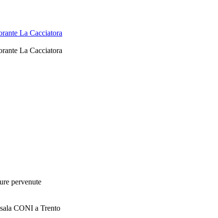
orante La Cacciatora
orante La Cacciatora
ture pervenute
0 sala CONI a Trento