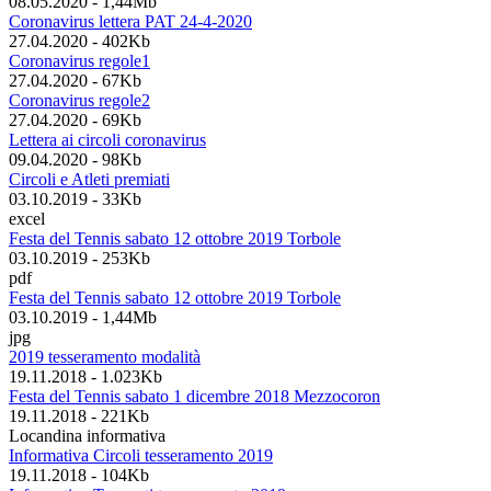
08.05.2020
-
1,44Mb
Coronavirus lettera PAT 24-4-2020
27.04.2020
-
402Kb
Coronavirus regole1
27.04.2020
-
67Kb
Coronavirus regole2
27.04.2020
-
69Kb
Lettera ai circoli coronavirus
09.04.2020
-
98Kb
Circoli e Atleti premiati
03.10.2019
-
33Kb
excel
Festa del Tennis sabato 12 ottobre 2019 Torbole
03.10.2019
-
253Kb
pdf
Festa del Tennis sabato 12 ottobre 2019 Torbole
03.10.2019
-
1,44Mb
jpg
2019 tesseramento modalità
19.11.2018
-
1.023Kb
Festa del Tennis sabato 1 dicembre 2018 Mezzocoron
19.11.2018
-
221Kb
Locandina informativa
Informativa Circoli tesseramento 2019
19.11.2018
-
104Kb