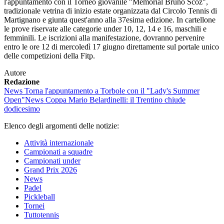
l'appuntamento con il Torneo giovanile "Memorial Bruno Scoz",
tradizionale vetrina di inizio estate organizzata dal Circolo Tennis di
Martignano e giunta quest'anno alla 37esima edizione. In cartellone
le prove riservate alle categorie under 10, 12, 14 e 16, maschili e
femminili. Le iscrizioni alla manifestazione, dovranno pervenire
entro le ore 12 di mercoledì 17 giugno direttamente sul portale unico
delle competizioni della Fitp.
Autore
Redazione
News
Torna l'appuntamento a Torbole con il "Lady's Summer
Open"
News
Coppa Mario Belardinelli: il Trentino chiude
dodicesimo
Elenco degli argomenti delle notizie:
Attività internazionale
Campionati a squadre
Campionati under
Grand Prix 2026
News
Padel
Pickleball
Tornei
Tuttotennis