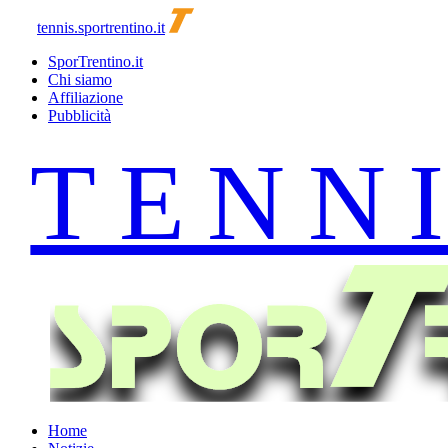
tennis.sportrentino.it
SporTrentino.it
Chi siamo
Affiliazione
Pubblicità
Home