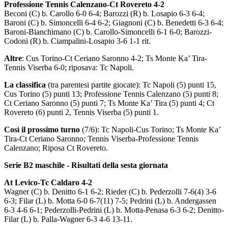
Professione Tennis Calenzano-Ct Rovereto 4-2
Beconi (C) b. Carollo 6-0 6-4; Barozzi (R) b. Losapio 6-3 6-4;
Baroni (C) b. Simoncelli 6-4 6-2; Giagnoni (C) b. Benedetti 6-3 6-4;
Baroni-Bianchimano (C) b. Carollo-Simoncelli 6-1 6-0; Barozzi-
Codoni (R) b. Ciampalini-Losapio 3-6 1-1 rit.
Altre
: Cus Torino-Ct Ceriano Saronno 4-2; Ts Monte Ka’ Tira-
Tennis Viserba 6-0; riposava: Tc Napoli.
La classifica
(tra parentesi partite giocate): Tc Napoli (5) punti 15,
Cus Torino (5) punti 13; Professione Tennis Calenzano (5) punti 8;
Ct Ceriano Saronno (5) punti 7; Ts Monte Ka’ Tira (5) punti 4; Ct
Rovereto (6) punti 2, Tennis Viserba (5) punti 1.
Così il prossimo turno
(7/6): Tc Napoli-Cus Torino; Ts Monte Ka’
Tira-Ct Ceriano Saronno; Tennis Viserba-Professione Tennis
Calenzano; Riposa Ct Rovereto.
Serie B2 maschile - Risultati della sesta giornata
At Levico-Tc Caldaro 4-2
Wagner (C) b. Denitto 6-1 6-2; Rieder (C) b. Pederzolli 7-6(4) 3-6
6-3; Filar (L) b. Motta 6-0 6-7(11) 7-5; Pedrini (L) b. Andergassen
6-3 4-6 6-1; Pederzolli-Pedrini (L) b. Motta-Penasa 6-3 6-2; Denitto-
Filar (L) b. Palla-Wagner 6-3 4-6 13-11.