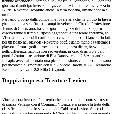
trentine accendono il torneo di B2 maschile. Scendono in C con una
giornata d’anticipo invece le ragazze dell’Ata, mentre la salvezza in
B1 del Rovereto, sconfitto anche in terra toscana, rimane appesa a
un filo.
Partiamo proprio dalla compagine roveretana che ha chiuso la fase a
gironi con una sconfitta sui campi in veloce del Circolo Professione
Tennis di Calenzano; tra sette giorni i ragazzi di Luca Stoppini
osserveranno il turno di riposo aggrappati a una tenue speranza, se
Viserba non vincerà il confronto in casa con i toscani (ancora in lotta
per un posto nei play-off) Rovereto potrà quanto meno agganciare i
play-out. I romagnoli si trovano una lunghezza dietro, in svantaggio
nella differenza incontri con i roveretani, in caso di arrivo a pari
punti. L’ottima prestazione di Elia Barozzi con il 2.6 Alessandro
Losapio aveva alimentato una piccola illusione, che i toscani si sono
poi incaricati di smontare con il 2.2 Nicolò Baroni, il 2.4 Alessandro
Beconi e il giovane 2.8 Milo Giagnoni.
Doppia impresa Trento e Levico
Vince ancora invece il Ct Trento che domina il confronto sul rosso
di piazza Venezia con il Comunali Vicenza e si prende la testa della
classifica, complice lo scivolone del Caldaro a Levico. Spicca la
prova di grande temperamento di Christian Fellin che ha recuperato