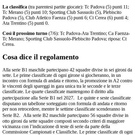
La classifica
(tra parentesi partite giocate): Tc Padova (5) punti 11;
Tc Merano (5) punti 10; Sporting Club Sassuolo (5), Plebiscito
Padova (5), Club Atletico Faenza (5) punti 6; Ct Cerea (6) punti 4;
Ata Trentino (5) punti 0.
Così il prossimo turno
(7/6): Tc Padova-Ata Trentino; Ca Faenza-
Tc Merano; Sporting Club Sassuolo-Plebiscito Padova; riposa: Ct
Cerea.
Cosa dice il regolamento
Alla serie B1 maschile partecipano 42 squadre divise in sei gironi da
sette. Le prime classificate di ogni girone si giocheranno, in un
incontro con formula di andata e ritorno, la promozione in A2 contro
le vincenti degli spareggi in gara unica tra le seconde e le terze
classificate. Le quarte classificate mantengono il diritto alla
partecipazione alla Serie B1 nel 2027. Le quinte e seste classificate
disputano un tabellone sorteggiato con formula di andata e ritorno
per non retrocedere, mentre le settime classificate scenderanno in
Serie B2. Alla serie B2 maschile partecipano 56 squadre divise in
otto gironi da sette squadre composti secondo criteri di maggiore
vicinanza con l’indicazione di teste di serie da parte della
Commissione Campionati e Classifiche. Le prime classificate di ogni