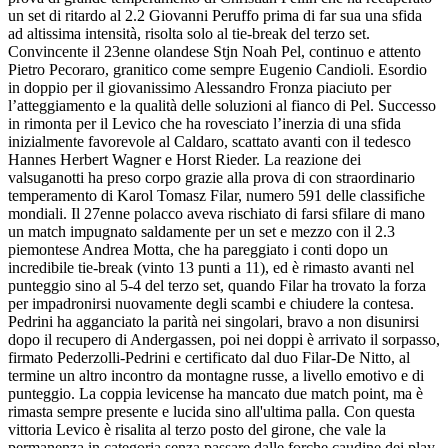
un set di ritardo al 2.2 Giovanni Peruffo prima di far sua una sfida
ad altissima intensità, risolta solo al tie-break del terzo set.
Convincente il 23enne olandese Stjn Noah Pel, continuo e attento
Pietro Pecoraro, granitico come sempre Eugenio Candioli. Esordio
in doppio per il giovanissimo Alessandro Fronza piaciuto per
l’atteggiamento e la qualità delle soluzioni al fianco di Pel. Successo
in rimonta per il Levico che ha rovesciato l’inerzia di una sfida
inizialmente favorevole al Caldaro, scattato avanti con il tedesco
Hannes Herbert Wagner e Horst Rieder. La reazione dei
valsuganotti ha preso corpo grazie alla prova di con straordinario
temperamento di Karol Tomasz Filar, numero 591 delle classifiche
mondiali. Il 27enne polacco aveva rischiato di farsi sfilare di mano
un match impugnato saldamente per un set e mezzo con il 2.3
piemontese Andrea Motta, che ha pareggiato i conti dopo un
incredibile tie-break (vinto 13 punti a 11), ed è rimasto avanti nel
punteggio sino al 5-4 del terzo set, quando Filar ha trovato la forza
per impadronirsi nuovamente degli scambi e chiudere la contesa.
Pedrini ha agganciato la parità nei singolari, bravo a non disunirsi
dopo il recupero di Andergassen, poi nei doppi è arrivato il sorpasso,
firmato Pederzolli-Pedrini e certificato dal duo Filar-De Nitto, al
termine un altro incontro da montagne russe, a livello emotivo e di
punteggio. La coppia levicense ha mancato due match point, ma è
rimasta sempre presente e lucida sino all'ultima palla. Con questa
vittoria Levico è risalita al terzo posto del girone, che vale la
permanenza in categoria senza passare dalle forche caudine dei play-