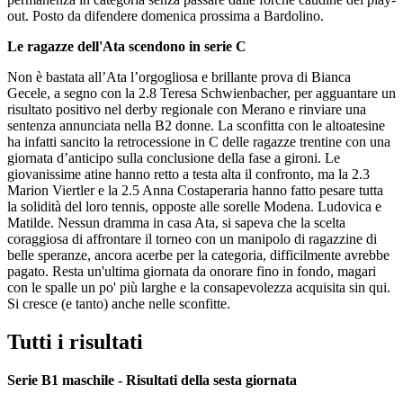
out. Posto da difendere domenica prossima a Bardolino.
Le ragazze dell'Ata scendono in serie C
Non è bastata all’Ata l’orgogliosa e brillante prova di Bianca
Gecele, a segno con la 2.8 Teresa Schwienbacher, per agguantare un
risultato positivo nel derby regionale con Merano e rinviare una
sentenza annunciata nella B2 donne. La sconfitta con le altoatesine
ha infatti sancito la retrocessione in C delle ragazze trentine con una
giornata d’anticipo sulla conclusione della fase a gironi. Le
giovanissime atine hanno retto a testa alta il confronto, ma la 2.3
Marion Viertler e la 2.5 Anna Costaperaria hanno fatto pesare tutta
la solidità del loro tennis, opposte alle sorelle Modena. Ludovica e
Matilde. Nessun dramma in casa Ata, si sapeva che la scelta
coraggiosa di affrontare il torneo con un manipolo di ragazzine di
belle speranze, ancora acerbe per la categoria, difficilmente avrebbe
pagato. Resta un'ultima giornata da onorare fino in fondo, magari
con le spalle un po' più larghe e la consapevolezza acquisita sin qui.
Si cresce (e tanto) anche nelle sconfitte.
Tutti i risultati
Serie B1 maschile - Risultati della sesta giornata