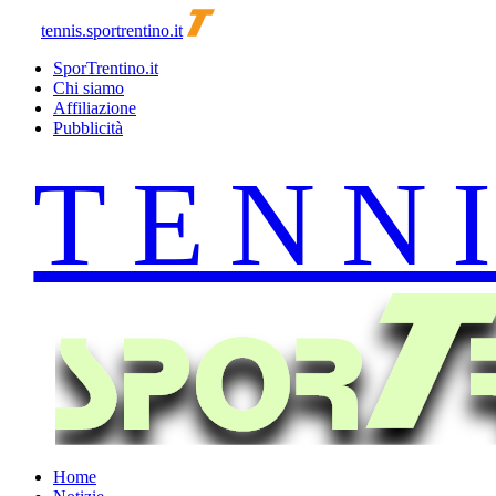
tennis.sportrentino.it
SporTrentino.it
Chi siamo
Affiliazione
Pubblicità
Home