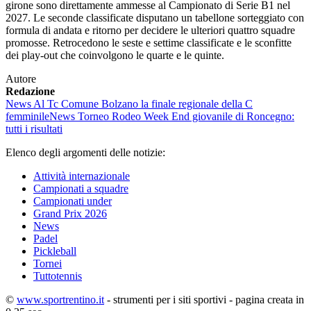
girone sono direttamente ammesse al Campionato di Serie B1 nel
2027. Le seconde classificate disputano un tabellone sorteggiato con
formula di andata e ritorno per decidere le ulteriori quattro squadre
promosse. Retrocedono le seste e settime classificate e le sconfitte
dei play-out che coinvolgono le quarte e le quinte.
Autore
Redazione
News
Al Tc Comune Bolzano la finale regionale della C
femminile
News
Torneo Rodeo Week End giovanile di Roncegno:
tutti i risultati
Elenco degli argomenti delle notizie:
Attività internazionale
Campionati a squadre
Campionati under
Grand Prix 2026
News
Padel
Pickleball
Tornei
Tuttotennis
©
www.sportrentino.it
- strumenti per i siti sportivi - pagina creata in