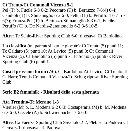
Ct Trento-Ct Comunali Vicenza 5-1
Pel (T) b. Fucile 6-3 6-2; Pecoraro (T) b. Bertuzzo 7-6(4) 6-4;
Candioli (T) b. Stimamiglio 6-2 6-0; Fellin (T) b. Peruffo 4-6 7-5 7-
6(3); Fronza-Pel (T) b. Bertuzzo-Stimamiglio 6-3 6-1; Fucile-
Peruffo (C) b. De Nardis-Zarantonello 6-2 3-6 10-5.
Altre
: Tc Schio-River Sporting Club 6-0; riposava: Ct Bardolino.
La classifica
(tra parentesi partite giocate): Ct Trento (5) punti 11;
Tc Caldaro (5) punti 10; At Levico (5) punti 8; Ct Comunali
Vicenza (5), Ct Bardolino (5) punti 7; Tc Schio (5) punti 6; River
Sporting Club (6) punti 1.
Così il prossimo turno
(7/6): Ct Bardolino-At Levico; Ct Trento-Tc
Caldaro; Tennis Comunali Vicenza-Tc Schio; riposa: River Sporting
Club.
Serie B2 femminile - Risultati della sesta giornata
Ata Trentino-Tc Merano 1-3
Viertler (M) b. L. Modena 6-2 6-3; Costaperaria (M) b. M. Modena
6-3 6-0; Gecele (A) b. Schwienbacher 7-6 6-0.
Altre
: Ca Faenza-Sporting Club Sassuolo 2-2, Plebiscito Padova-Ct
Cerea 3-1; riposava: Tc Padova.