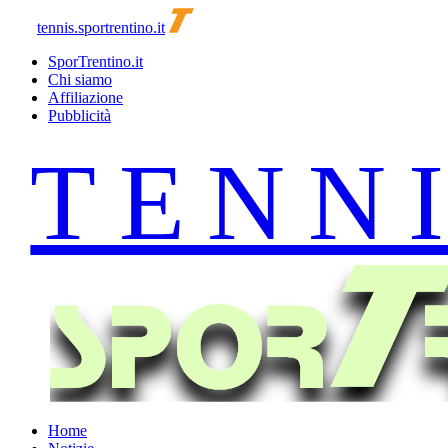
tennis.sportrentino.it
SporTrentino.it
Chi siamo
Affiliazione
Pubblicità
Home