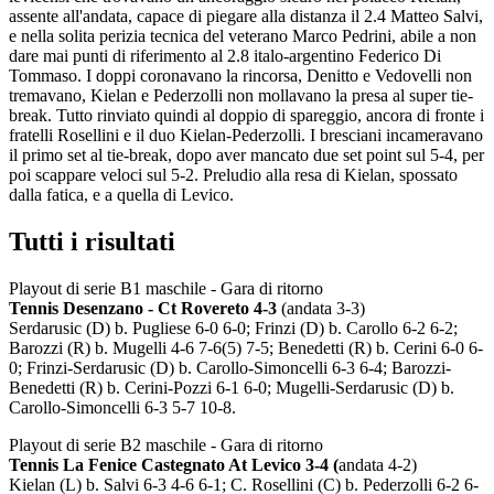
assente all'andata, capace di piegare alla distanza il 2.4 Matteo Salvi,
e nella solita perizia tecnica del veterano Marco Pedrini, abile a non
dare mai punti di riferimento al 2.8 italo-argentino Federico Di
Tommaso. I doppi coronavano la rincorsa, Denitto e Vedovelli non
tremavano, Kielan e Pederzolli non mollavano la presa al super tie-
break. Tutto rinviato quindi al doppio di spareggio, ancora di fronte i
fratelli Rosellini e il duo Kielan-Pederzolli. I bresciani incameravano
il primo set al tie-break, dopo aver mancato due set point sul 5-4, per
poi scappare veloci sul 5-2. Preludio alla resa di Kielan, spossato
dalla fatica, e a quella di Levico.
Tutti i risultati
Playout di serie B1 maschile - Gara di ritorno
Tennis Desenzano - Ct Rovereto 4-3
(andata 3-3)
Serdarusic (D) b. Pugliese 6-0 6-0; Frinzi (D) b. Carollo 6-2 6-2;
Barozzi (R) b. Mugelli 4-6 7-6(5) 7-5; Benedetti (R) b. Cerini 6-0 6-
0; Frinzi-Serdarusic (D) b. Carollo-Simoncelli 6-3 6-4; Barozzi-
Benedetti (R) b. Cerini-Pozzi 6-1 6-0; Mugelli-Serdarusic (D) b.
Carollo-Simoncelli 6-3 5-7 10-8.
Playout di serie B2 maschile - Gara di ritorno
Tennis La Fenice Castegnato At Levico 3-4 (
andata 4-2)
Kielan (L) b. Salvi 6-3 4-6 6-1; C. Rosellini (C) b. Pederzolli 6-2 6-