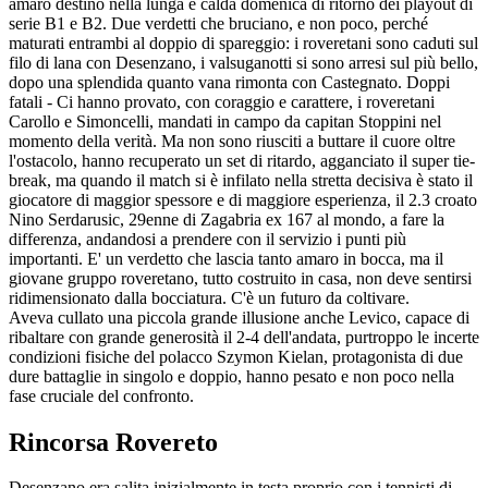
amaro destino nella lunga e calda domenica di ritorno dei playout di
serie B1 e B2. Due verdetti che bruciano, e non poco, perché
maturati entrambi al doppio di spareggio: i roveretani sono caduti sul
filo di lana con Desenzano, i valsuganotti si sono arresi sul più bello,
dopo una splendida quanto vana rimonta con Castegnato. Doppi
fatali - Ci hanno provato, con coraggio e carattere, i roveretani
Carollo e Simoncelli, mandati in campo da capitan Stoppini nel
momento della verità. Ma non sono riusciti a buttare il cuore oltre
l'ostacolo, hanno recuperato un set di ritardo, agganciato il super tie-
break, ma quando il match si è infilato nella stretta decisiva è stato il
giocatore di maggior spessore e di maggiore esperienza, il 2.3 croato
Nino Serdarusic, 29enne di Zagabria ex 167 al mondo, a fare la
differenza, andandosi a prendere con il servizio i punti più
importanti. E' un verdetto che lascia tanto amaro in bocca, ma il
giovane gruppo roveretano, tutto costruito in casa, non deve sentirsi
ridimensionato dalla bocciatura. C'è un futuro da coltivare.
Aveva cullato una piccola grande illusione anche Levico, capace di
ribaltare con grande generosità il 2-4 dell'andata, purtroppo le incerte
condizioni fisiche del polacco Szymon Kielan, protagonista di due
dure battaglie in singolo e doppio, hanno pesato e non poco nella
fase cruciale del confronto.
Rincorsa Rovereto
Desenzano era salita inizialmente in testa proprio con i tennisti di