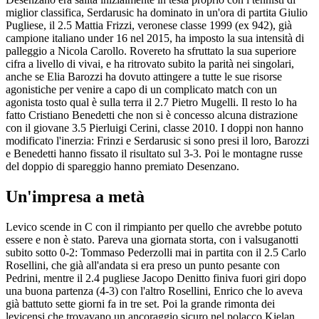
miglior classifica, Serdarusic ha dominato in un'ora di partita Giulio
Pugliese, il 2.5 Mattia Frizzi, veronese classe 1999 (ex 942), già
campione italiano under 16 nel 2015, ha imposto la sua intensità di
palleggio a Nicola Carollo. Rovereto ha sfruttato la sua superiore
cifra a livello di vivai, e ha ritrovato subito la parità nei singolari,
anche se Elia Barozzi ha dovuto attingere a tutte le sue risorse
agonistiche per venire a capo di un complicato match con un
agonista tosto qual è sulla terra il 2.7 Pietro Mugelli. Il resto lo ha
fatto Cristiano Benedetti che non si è concesso alcuna distrazione
con il giovane 3.5 Pierluigi Cerini, classe 2010. I doppi non hanno
modificato l'inerzia: Frinzi e Serdarusic si sono presi il loro, Barozzi
e Benedetti hanno fissato il risultato sul 3-3. Poi le montagne russe
del doppio di spareggio hanno premiato Desenzano.
Un'impresa a metà
Levico scende in C con il rimpianto per quello che avrebbe potuto
essere e non è stato. Pareva una giornata storta, con i valsuganotti
subito sotto 0-2: Tommaso Pederzolli mai in partita con il 2.5 Carlo
Rosellini, che già all'andata si era preso un punto pesante con
Pedrini, mentre il 2.4 pugliese Jacopo Denitto finiva fuori giri dopo
una buona partenza (4-3) con l'altro Rosellini, Enrico che lo aveva
già battuto sette giorni fa in tre set. Poi la grande rimonta dei
levicensi che trovavano un ancoraggio sicuro nel polacco Kielan,