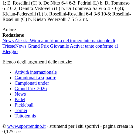
1; E. Rosellini (C) b. De Nitto 6-4 6-3; Pedrini (L) b. Di Tommaso
6-2 6-2; Denitto-Vedovelli (L) b. Di Tommaso-Salvi 6-4 7-6(4);
Kielan-Pederzolli (L) b. Rosellini-Rosellini 6-4 3-6 10-5; Rosellini-
Rosellini (C) b. Kielan-Pederzolli 7-5 5-2 rit.
Autore
Redazione
News
Alessia Widmann trionfa nel torneo internazionale di
Trieste
News
Grand Prix Giovanile Activa: tante conferme al
Bleggio
Elenco degli argomenti delle notizie:
Attività internazionale
Campionati a squadre
Campionati under
Grand Prix 2026
News
Padel
Pickleball
Tornei
Tuttotennis
©
www.sportrentino.it
- strumenti per i siti sportivi - pagina creata in
0,125 sec.