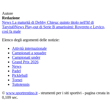
Autore
Redazione
News
La maturità di Debby Chiesa: quinto titolo nell'Itf di
Tarvisi0
News
Play-out di Serie B amarissimi: Rovereto e Levico,
così fa male
Elenco degli argomenti delle notizie:
Attività internazionale
Campionati a squadre
Campionati under
Grand Prix 2026
News
Padel
Pickleball
Tornei
Tuttotennis
©
www.sportrentino.it
- strumenti per i siti sportivi - pagina creata in
0,109 sec.