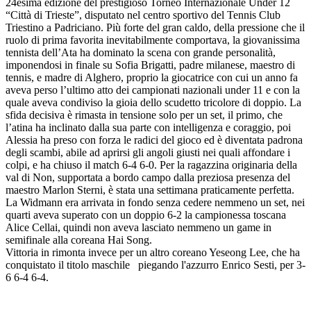
24esima edizione del prestigioso Torneo Internazionale Under 12
“Città di Trieste”, disputato nel centro sportivo del Tennis Club
Triestino a Padriciano. Più forte del gran caldo, della pressione che il
ruolo di prima favorita inevitabilmente comportava, la giovanissima
tennista dell’Ata ha dominato la scena con grande personalità,
imponendosi in finale su Sofia Brigatti, padre milanese, maestro di
tennis, e madre di Alghero, proprio la giocatrice con cui un anno fa
aveva perso l’ultimo atto dei campionati nazionali under 11 e con la
quale aveva condiviso la gioia dello scudetto tricolore di doppio. La
sfida decisiva è rimasta in tensione solo per un set, il primo, che
l’atina ha inclinato dalla sua parte con intelligenza e coraggio, poi
Alessia ha preso con forza le radici del gioco ed è diventata padrona
degli scambi, abile ad aprirsi gli angoli giusti nei quali affondare i
colpi, e ha chiuso il match 6-4 6-0. Per la ragazzina originaria della
val di Non, supportata a bordo campo dalla preziosa presenza del
maestro Marlon Sterni, è stata una settimana praticamente perfetta.
La Widmann era arrivata in fondo senza cedere nemmeno un set, nei
quarti aveva superato con un doppio 6-2 la campionessa toscana
Alice Cellai, quindi non aveva lasciato nemmeno un game in
semifinale alla coreana Hai Song.
Vittoria in rimonta invece per un altro coreano Yeseong Lee, che ha
conquistato il titolo maschile piegando l'azzurro Enrico Sesti, per 3-
6 6-4 6-4.