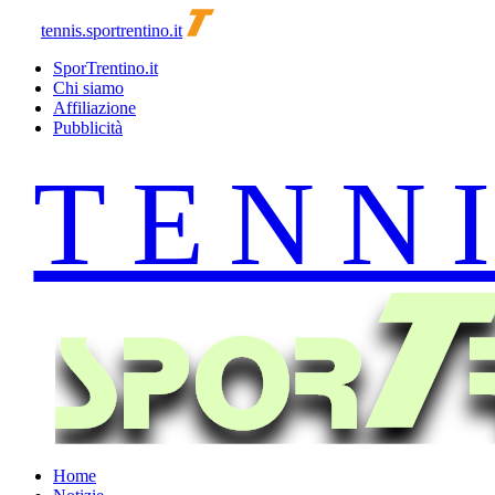
tennis.sportrentino.it
SporTrentino.it
Chi siamo
Affiliazione
Pubblicità
Home