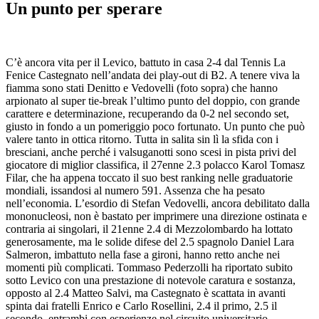
Un punto per sperare
C’è ancora vita per il Levico, battuto in casa 2-4 dal Tennis La
Fenice Castegnato nell’andata dei play-out di B2. A tenere viva la
fiamma sono stati Denitto e Vedovelli (foto sopra) che hanno
arpionato al super tie-break l’ultimo punto del doppio, con grande
carattere e determinazione, recuperando da 0-2 nel secondo set,
giusto in fondo a un pomeriggio poco fortunato. Un punto che può
valere tanto in ottica ritorno. Tutta in salita sin lì la sfida con i
bresciani, anche perché i valsuganotti sono scesi in pista privi del
giocatore di miglior classifica, il 27enne 2.3 polacco Karol Tomasz
Filar, che ha appena toccato il suo best ranking nelle graduatorie
mondiali, issandosi al numero 591. Assenza che ha pesato
nell’economia. L’esordio di Stefan Vedovelli, ancora debilitato dalla
mononucleosi, non è bastato per imprimere una direzione ostinata e
contraria ai singolari, il 21enne 2.4 di Mezzolombardo ha lottato
generosamente, ma le solide difese del 2.5 spagnolo Daniel Lara
Salmeron, imbattuto nella fase a gironi, hanno retto anche nei
momenti più complicati. Tommaso Pederzolli ha riportato subito
sotto Levico con una prestazione di notevole caratura e sostanza,
opposto al 2.4 Matteo Salvi, ma Castegnato è scattata in avanti
spinta dai fratelli Enrico e Carlo Rosellini, 2.4 il primo, 2.5 il
secondo, entrambi con esperienze nel circuito universitario