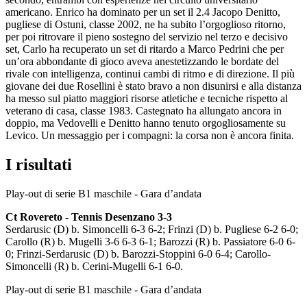
americano. Enrico ha dominato per un set il 2.4 Jacopo Denitto,
pugliese di Ostuni, classe 2002, ne ha subito l’orgoglioso ritorno,
per poi ritrovare il pieno sostegno del servizio nel terzo e decisivo
set, Carlo ha recuperato un set di ritardo a Marco Pedrini che per
un’ora abbondante di gioco aveva anestetizzando le bordate del
rivale con intelligenza, continui cambi di ritmo e di direzione. Il più
giovane dei due Rosellini è stato bravo a non disunirsi e alla distanza
ha messo sul piatto maggiori risorse atletiche e tecniche rispetto al
veterano di casa, classe 1983. Castegnato ha allungato ancora in
doppio, ma Vedovelli e Denitto hanno tenuto orgogliosamente su
Levico. Un messaggio per i compagni: la corsa non è ancora finita.
I risultati
Play-out di serie B1 maschile - Gara d’andata
Ct Rovereto - Tennis Desenzano 3-3
Serdarusic (D) b. Simoncelli 6-3 6-2; Frinzi (D) b. Pugliese 6-2 6-0;
Carollo (R) b. Mugelli 3-6 6-3 6-1; Barozzi (R) b. Passiatore 6-0 6-
0; Frinzi-Serdarusic (D) b. Barozzi-Stoppini 6-0 6-4; Carollo-
Simoncelli (R) b. Cerini-Mugelli 6-1 6-0.
Play-out di serie B1 maschile - Gara d’andata