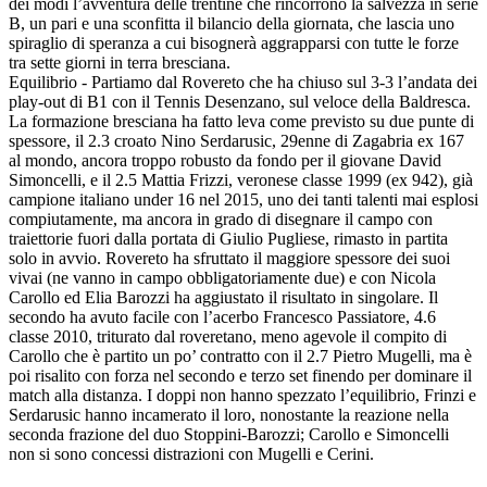
dei modi l’avventura delle trentine che rincorrono la salvezza in serie
B, un pari e una sconfitta il bilancio della giornata, che lascia uno
spiraglio di speranza a cui bisognerà aggrapparsi con tutte le forze
tra sette giorni in terra bresciana.
Equilibrio - Partiamo dal Rovereto che ha chiuso sul 3-3 l’andata dei
play-out di B1 con il Tennis Desenzano, sul veloce della Baldresca.
La formazione bresciana ha fatto leva come previsto su due punte di
spessore, il 2.3 croato Nino Serdarusic, 29enne di Zagabria ex 167
al mondo, ancora troppo robusto da fondo per il giovane David
Simoncelli, e il 2.5 Mattia Frizzi, veronese classe 1999 (ex 942), già
campione italiano under 16 nel 2015, uno dei tanti talenti mai esplosi
compiutamente, ma ancora in grado di disegnare il campo con
traiettorie fuori dalla portata di Giulio Pugliese, rimasto in partita
solo in avvio. Rovereto ha sfruttato il maggiore spessore dei suoi
vivai (ne vanno in campo obbligatoriamente due) e con Nicola
Carollo ed Elia Barozzi ha aggiustato il risultato in singolare. Il
secondo ha avuto facile con l’acerbo Francesco Passiatore, 4.6
classe 2010, triturato dal roveretano, meno agevole il compito di
Carollo che è partito un po’ contratto con il 2.7 Pietro Mugelli, ma è
poi risalito con forza nel secondo e terzo set finendo per dominare il
match alla distanza. I doppi non hanno spezzato l’equilibrio, Frinzi e
Serdarusic hanno incamerato il loro, nonostante la reazione nella
seconda frazione del duo Stoppini-Barozzi; Carollo e Simoncelli
non si sono concessi distrazioni con Mugelli e Cerini.