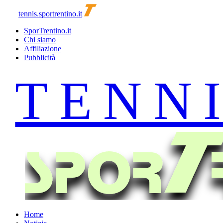
tennis.sportrentino.it
SporTrentino.it
Chi siamo
Affiliazione
Pubblicità
Home