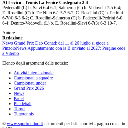
At Levico - Tennis La Fenice Castegnato 2-4
Pederzolli (L) b. Salvi 6-4 6-1; Salmeron (C) b. Vedovelli 7-5 6-4;
E. Rosellini (C) b. De Nitto 6-1 5-7 6-2; C. Rosellini (C) b. Pedrini
6-7(4) 6-3 6-2; C. Rosellini-Salmeron (C) b. Pederzolli-Pedrini 6-0
6-4; Denitto-Vedovelli (L) b. E. Rosellini-Slavi 6-7(3) 6-3 10-7.
Autore
Redazione
News
Grand Prix Dao Conad: dal 11 al 26 luglio si gioca a
Pinzolo
News
Appuntamento con la B rinviato al 2027: Pergine cede
a Viterbo
Elenco degli argomenti delle notizie:
Attività internazionale
Campionati a squadre
Campionati under
Grand Prix 2026
News
Padel
Pickleball
Tornei
Tuttotennis
©
www.sportrentino.it
- strumenti per i siti sportivi - pagina creata in