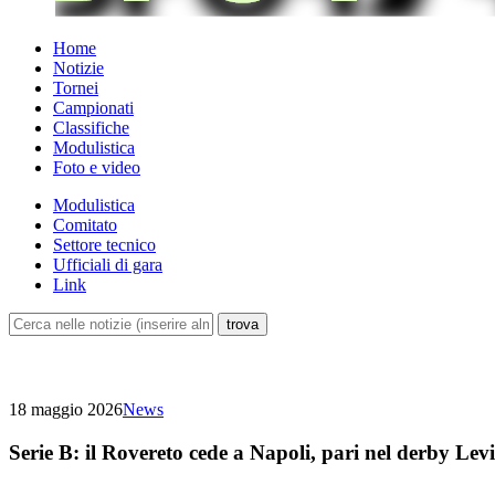
Home
Notizie
Tornei
Campionati
Classifiche
Modulistica
Foto e video
Modulistica
Comitato
Settore tecnico
Ufficiali di gara
Link
18 maggio 2026
News
Serie B: il Rovereto cede a Napoli, pari nel derby Lev