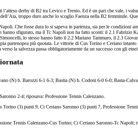
 l’atteso derby di B2 tra Levico e Trento. Ed è un pari che vale, i valsuga
e dell’Ata, troppo duro anche lo scoglio Faenza nella B2 femminile. Questo
apoli. Che fosse dura lo si sapeva in partenza, sia per le condizioni ambi
 non hanno sfigurato, ma il Tc Napoli non ha fatto sconti: il 2.1 Fabrizio
imoncelli, lo stesso hanno fatto il 2.2 Mariano Tammaro, il 2.3 Giova
ppia partenopea più quotata. Le vittorie di Cus Torino e Ceriano intanto 
a verso la salvezza passa obbligatoriamente da un successo con gli etnei
giornata
vano (N) b. Barozzi 6-1 6-3; Bastia (N) b. Codoni 6-0 6-0; Basta-Calv
Saronno 2-4; riposava: Professione Tennis Calenzano.
Cus Torino (3) punti 9; Ct Ceriano Saronno (3) punti 7, Professione Tenn
ssione Tennis Calenzano-Cus Torino; Ct Ceriano Saronno-Tc Napoli; ri