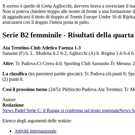
Il sorriso è quello di Greta Agliocchi, davvero brava a rovesciare il m
Non si poteva chiedere troppo alle nostre di fronte a una formazione 
di aggiudicarsi il titolo di doppio al Tennis Europe Under 16 di Rijek
assicurarsi con il doppio l'intera posta in palio.
Serie B2 femminile - Risultati della quarta
Ata Trentino-Club Atletico Faenza 1-3
Sansoni (F) b. L. Modena 6-2 6-2; Agliocchi (A) b. Regina 1-6 6-4 
Altre
: Tc Padova-Ct Cerea 4-0; Sporting Club Sassuolo-Tc Merano 2-
La classifica
(tra parentesi partite giocate): Tc Padova (4) punti 8; S
(2) punti 0.
Così il prossimo turno
(24/5): Plebiscito Padova-Ata Trentino; Tc M
Autore
Redazione
News
Padel Serie C: il Rungg si conferma sul trono regionale
News
S
Elenco degli argomenti delle notizie:
Attività internazionale