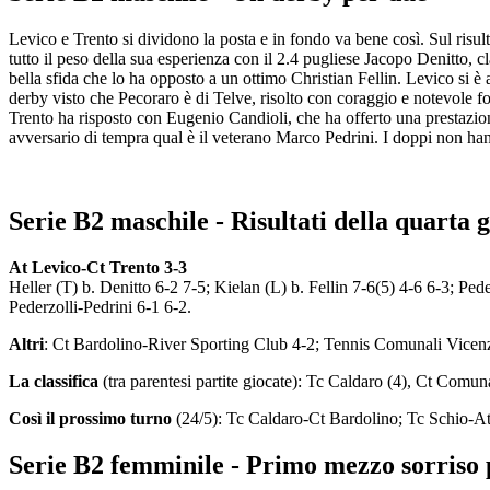
Levico e Trento si dividono la posta e in fondo va bene così. Sul risul
tutto il peso della sua esperienza con il 2.4 pugliese Jacopo Denitto, 
bella sfida che lo ha opposto a un ottimo Christian Fellin. Levico si 
derby visto che Pecoraro è di Telve, risolto con coraggio e notevole for
Trento ha risposto con Eugenio Candioli, che ha offerto una prestazione
avversario di tempra qual è il veterano Marco Pedrini. I doppi non han
Serie B2 maschile - Risultati della quarta 
At Levico-Ct Trento 3-3
Heller (T) b. Denitto 6-2 7-5; Kielan (L) b. Fellin 7-6(5) 4-6 6-3; Ped
Pederzolli-Pedrini 6-1 6-2.
Altri
: Ct Bardolino-River Sporting Club 4-2; Tennis Comunali Vicenz
La classifica
(tra parentesi partite giocate): Tc Caldaro (4), Ct Comuna
Così il prossimo turno
(24/5): Tc Caldaro-Ct Bardolino; Tc Schio-At
Serie B2 femminile - Primo mezzo sorriso 