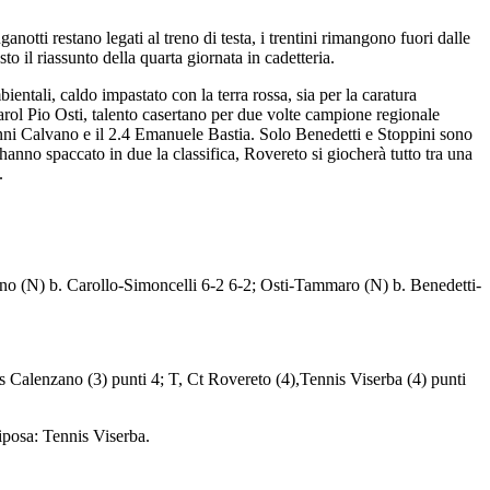
notti restano legati al treno di testa, i trentini rimangono fuori dalle
 il riassunto della quarta giornata in cadetteria.
entali, caldo impastato con la terra rossa, sia per la caratura
 Karol Pio Osti, talento casertano per due volte campione regionale
nni Calvano e il 2.4 Emanuele Bastia. Solo Benedetti e Stoppini sono
hanno spaccato in due la classifica, Rovereto si giocherà tutto tra una
.
ano (N) b. Carollo-Simoncelli 6-2 6-2; Osti-Tammaro (N) b. Benedetti-
is Calenzano (3) punti 4; T, Ct Rovereto (4),Tennis Viserba (4) punti
posa: Tennis Viserba.