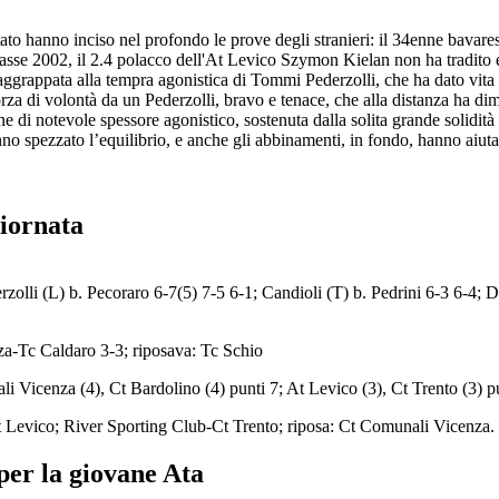
tato hanno inciso nel profondo le prove degli stranieri: il 34enne bavar
classe 2002, il 2.4 polacco dell'At Levico Szymon Kielan non ha tradito 
è aggrappata alla tempra agonistica di Tommi Pederzolli, che ha dato vita
za di volontà da un Pederzolli, bravo e tenace, che alla distanza ha dimost
 di notevole spessore agonistico, sostenuta dalla solita grande solidità 
no spezzato l’equilibrio, e anche gli abbinamenti, in fondo, hanno aiutat
giornata
erzolli (L) b. Pecoraro 6-7(5) 7-5 6-1; Candioli (T) b. Pedrini 6-3 6-4; 
a-Tc Caldaro 3-3; riposava: Tc Schio
li Vicenza (4), Ct Bardolino (4) punti 7; At Levico (3), Ct Trento (3) p
 Levico; River Sporting Club-Ct Trento; riposa: Ct Comunali Vicenza.
per la giovane Ata