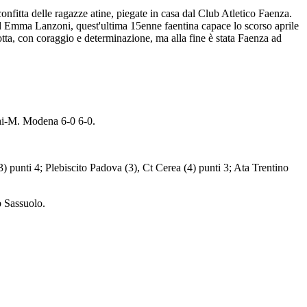
onfitta delle ragazze atine, piegate in casa dal Club Atletico Faenza.
 ed Emma Lanzoni, quest'ultima 15enne faentina capace lo scorso aprile
otta, con coraggio e determinazione, ma alla fine è stata Faenza ad
chi-M. Modena 6-0 6-0.
) punti 4; Plebiscito Padova (3), Ct Cerea (4) punti 3; Ata Trentino
b Sassuolo.