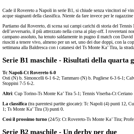
Cade il Rovereto a Napoli in serie B1, si chiude senza vincitori né vinti
acque stagnanti della classifica. Niente da fare invece per le ragazzin
Partiamo dal Rovereto, di scena sui campi carichi di storia del Tennis N
dell’avversario, il più attrezzato nella corsa ai play-off. I roveretani
campano assoluto, ha tenuto saldamente in pugno il match con David S
riusciti a tenere vivo, almeno per un set, uno dei due doppi, con la co
settimana alla Baldresca con i catanesi del Ts Monte Ka’ Tira, la strad
Serie B1 maschile - Risultati della quarta 
Tc Napoli-Ct Rovereto 6-0
Osti (N) b. Simoncelli 6-1 6-2; Tammaro (N) b. Pugliese 6-3 6-1; Cal
Stoppini 7-5 6-2.
Altri
: Cup Torino-Ts Monte Ka’ Tira 5-1; Tennis Viserba-Ct Ceriano 
La classifica
(tra parentesi partite giocate): Tc Napoli (4) punti 12, 
1; Ts Monte Ka’ Tira (3) punti 0.
Così il prossimo turno
(24/5): Ct Rovereto-Ts Monte Ka’ Tira; Profe
Serie B2 maschile - Un derby per due