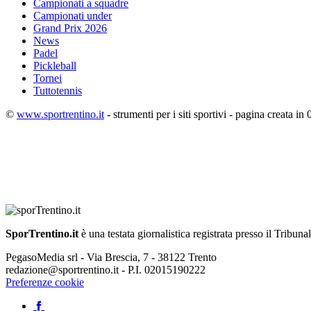
Campionati a squadre
Campionati under
Grand Prix 2026
News
Padel
Pickleball
Tornei
Tuttotennis
©
www.sportrentino.it
- strumenti per i siti sportivi - pagina creata in 
SporTrentino.it
è una testata giornalistica registrata presso il Tribuna
PegasoMedia srl - Via Brescia, 7 - 38122 Trento
redazione@sportrentino.it - P.I. 02015190222
Preferenze cookie