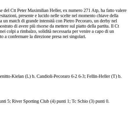
ese del Ctt Peter Maximilian Heller, ex numero 271 Atp, ha fatto valere
esitazioni, presente e lucido nelle scelte nel momento chiave della
 a un match di grande intensità con Pietro Pecoraro, un derby nel
rato di avere più risorse da mettere sul piatto della partita. Il Ct
nei colpi a rimbalzo, solidità necessaria per venire a capo di un
o a confermare la direzione presa nei singolari.
Denitto-Kielan (L) b. Candioli-Pecoraro 6-2 6-3; Fellin-Heller (T) b.
unti 5; River Sporting Club (4) punti 1; Tc Schio (3) punti 0.