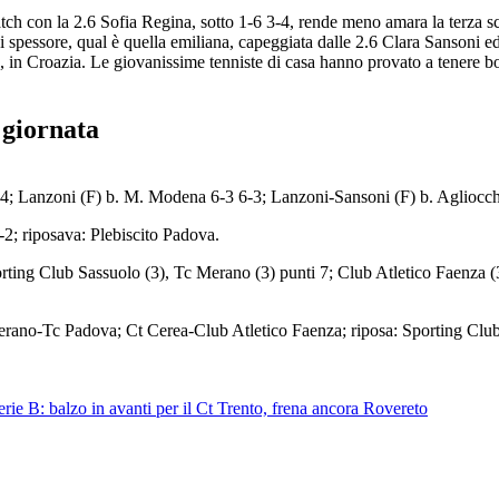
atch con la 2.6 Sofia Regina, sotto 1-6 3-4, rende meno amara la terza sc
di spessore, qual è quella emiliana, capeggiata dalle 2.6 Clara Sansoni
a, in Croazia. Le giovanissime tenniste di casa hanno provato a tenere b
 giornata
6-4; Lanzoni (F) b. M. Modena 6-3 6-3; Lanzoni-Sansoni (F) b. Aglioc
2; riposava: Plebiscito Padova.
porting Club Sassuolo (3), Tc Merano (3) punti 7; Club Atletico Faenza (3
erano-Tc Padova; Ct Cerea-Club Atletico Faenza; riposa: Sporting Clu
erie B: balzo in avanti per il Ct Trento, frena ancora Rovereto