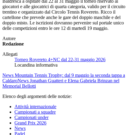
Baldresca a ospitare dal 22 al 31 maggio il torneo riservato ai
giocatori e alle giocatrici di quarta categoria, valido per il circuito
trentino e organizzato dal Circolo Tennis Rovereto. Ricco il
cartellone che prevede anche le gare del doppio maschile e del
doppio misto. Le iscrizioni dovranno pervenire sul portale unico
delle competizioni entro le ore 12 di martedì 19 maggio.
Autore
Redazione
Allegati
Torneo Rovereto 4+NC dal 22-31 maggio 2026
Locandina informativa
News
Mountain Tennis Trophy: dal 9 maggio la seconda tappa a
Caldaro
News
Jonathan Guatteri e Elena Gabriela Brinzan nel
Memorial Bellotti
Elenco degli argomenti delle notizie:
Attività internazionale
Campionati a squadre
Campionati under
Grand Prix 2026
News
Padel