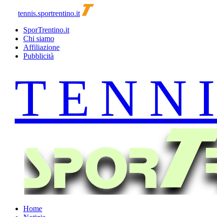
tennis.sportrentino.it
SporTrentino.it
Chi siamo
Affiliazione
Pubblicità
Home