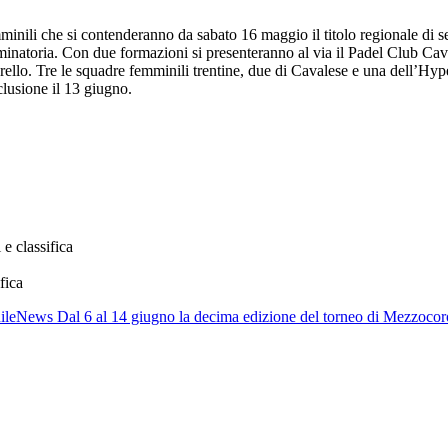
mminili che si contenderanno da sabato 16 maggio il titolo regionale di 
 eliminatoria. Con due formazioni si presenteranno al via il Padel Club C
arello. Tre le squadre femminili trentine, due di Cavalese e una dell’Hy
lusione il 13 giugno.
e classifica
fica
ile
News
Dal 6 al 14 giugno la decima edizione del torneo di Mezzoco