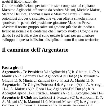
nostri il titolo nazionale.
Grande soddisfazione per tutto il roster, composto dal capitano
Massimo Agliocchi, affiancato da Andrea Maistri, Michele Maistri,
Stefano Del Dot, Thomas Kraus e Massimo Frizzi. «Siamo
orgogliosi di questo risultato, che va ben oltre la singola vittoria
sportiva», le parole del presidente-giocatore Massimo Frizzi.
«Vedere il nostro gruppo salire sul gradino più alto del podio a
livello nazionale è la conferma che il lavoro svolto a Cognola sta
dando i suoi frutti, e che si sono gettate le basi per un ulteriore
sviluppo di questa bellissima disciplina in tutto il nostro territorio»
Il cammino dell'Argentario
Fase a gironi
Argentario - Tc President 3-1
: Agliocchi (A) b. Ghidini 11-7; A.
Maistri (A) b. Bertozzi 11-4; Agliocchi-Del Dot (A) b. Bussolati-
Ghidini 11-6; Mingardi-Zambini (P) b. Frizzi-A. Maistri 11-6.
Argentario - Tc Gingles Potenza 4-0
: Agliocchi (A) b. A. Accogli
11-2; A. Maistri (A) b. Rosa 11-4; Agliocchi-Del Dot (A) b. A.
Accogli-Capece 11-0; Frizzi-A. Maistri (A) b. E. Accogli-Rosa 11-0
Argentario-Il Club-ino Lelaki 2-2
: Ponzetti (C) b. Agliocchi 11-7;
A. Maistri (A) b. Martoni 11-9; Martoni-Muscio (C) b. Agliocchi-
Del Dot 11-7; Frizzi-A. Maistri (A) b. Martella-Ponzetti 11-2.