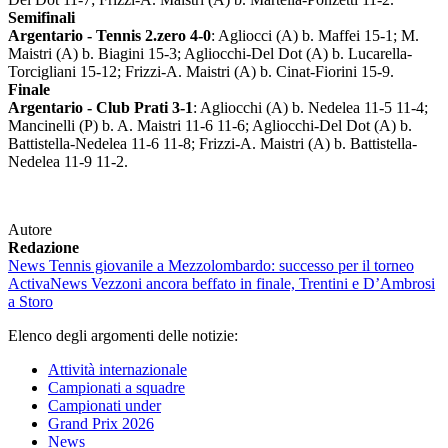
Semifinali
Argentario - Tennis 2.zero 4-0
: Agliocci (A) b. Maffei 15-1; M.
Maistri (A) b. Biagini 15-3; Agliocchi-Del Dot (A) b. Lucarella-
Torcigliani 15-12; Frizzi-A. Maistri (A) b. Cinat-Fiorini 15-9.
Finale
Argentario - Club Prati 3-1
: Agliocchi (A) b. Nedelea 11-5 11-4;
Mancinelli (P) b. A. Maistri 11-6 11-6; Agliocchi-Del Dot (A) b.
Battistella-Nedelea 11-6 11-8; Frizzi-A. Maistri (A) b. Battistella-
Nedelea 11-9 11-2.
Autore
Redazione
News
Tennis giovanile a Mezzolombardo: successo per il torneo
Activa
News
Vezzoni ancora beffato in finale, Trentini e D’Ambrosi
a Storo
Elenco degli argomenti delle notizie:
Attività internazionale
Campionati a squadre
Campionati under
Grand Prix 2026
News