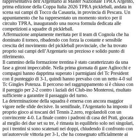
rappresentativa dell'Argentario al Master Nazionale TPRA Argento,
prima edizione della Coppa Italia 2026 TPRA pickleball, andata in
scena sui campi di Tocco da Casauria, in provincia di Pescara. Un
appuntamento che ha rappresentato un momento storico per il
circuito TPRA, inaugurando una nuova formula dedicata alle
competizioni a squadre di pickleball.
Affermazione ampiamente meritata per il team di Cognola che ha
dominato il torneo, ribadendo con forza la costante e sensibile
crescita del movimento del pickleball provinciale, che ha trovato
proprio sui campi dell’Argentario un prezioso e solido punto di
riferimento.
Il cammino della formazione trentina è stato caratterizzato da una
fase a gironi impeccabile. Nella prima giornata di gare Agliocchi e
compagni hanno dapprima superato i parmigiani del Tc President
con il punteggio di 3-1, quindi hanno prevalso con un netto 4-0 sul
Tc Gingles Potenza. Il percorso nel raggruppamento si è chiuso con
il pareggio per 2-2 contro i laziali del Club-ino Monterosi, risultato
sufficiente a garantire il passaggio del turno.
La determinazione della squadra è emersa con ancora maggior
vigore nelle sfide decisive. In semifinale, l'Argentario ha imposto il
proprio gioco ai toscani del Tennis 2.zero, regolandoli con un
convincente 4-0. La finale contro i padroni di casa del Prati, giocata
al meglio dei due set su tre, è rimasta in equilibrio solo nei singolari,
poi i trentini si sono scatenati nei doppi, chiudendo il confronto con
un'autorevole vittoria per 3-1, che ha consegnato ufficialmente ai