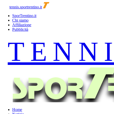
tennis.sportrentino.it
SporTrentino.it
Chi siamo
Affiliazione
Pubblicità
Home