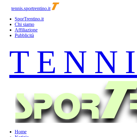
tennis.sportrentino.it
SporTrentino.it
Chi siamo
Affiliazione
Pubblicità
Home