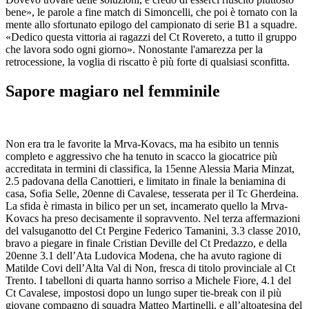
bene», le parole a fine match di Simoncelli, che poi è tornato con la
mente allo sfortunato epilogo del campionato di serie B1 a squadre.
«Dedico questa vittoria ai ragazzi del Ct Rovereto, a tutto il gruppo
che lavora sodo ogni giorno». Nonostante l'amarezza per la
retrocessione, la voglia di riscatto è più forte di qualsiasi sconfitta.
Sapore magiaro nel femminile
Non era tra le favorite la Mrva-Kovacs, ma ha esibito un tennis
completo e aggressivo che ha tenuto in scacco la giocatrice più
accreditata in termini di classifica, la 15enne Alessia Maria Minzat,
2.5 padovana della Canottieri, e limitato in finale la beniamina di
casa, Sofia Selle, 20enne di Cavalese, tesserata per il Tc Gherdeina.
La sfida è rimasta in bilico per un set, incamerato quello la Mrva-
Kovacs ha preso decisamente il sopravvento. Nel terza affermazioni
del valsuganotto del Ct Pergine Federico Tamanini, 3.3 classe 2010,
bravo a piegare in finale Cristian Deville del Ct Predazzo, e della
20enne 3.1 dell’Ata Ludovica Modena, che ha avuto ragione di
Matilde Covi dell’Alta Val di Non, fresca di titolo provinciale al Ct
Trento. I tabelloni di quarta hanno sorriso a Michele Fiore, 4.1 del
Ct Cavalese, impostosi dopo un lungo super tie-break con il più
giovane compagno di squadra Matteo Martinelli, e all’altoatesina del