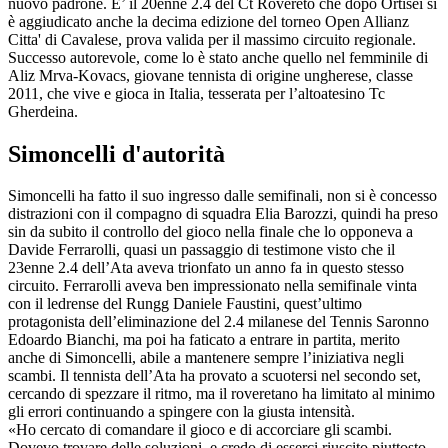
nuovo padrone. E’ il 20enne 2.4 del Ct Rovereto che dopo Ortisei si
è aggiudicato anche la decima edizione del torneo Open Allianz
Citta' di Cavalese, prova valida per il massimo circuito regionale.
Successo autorevole, come lo è stato anche quello nel femminile di
Aliz Mrva-Kovacs, giovane tennista di origine ungherese, classe
2011, che vive e gioca in Italia, tesserata per l’altoatesino Tc
Gherdeina.
Simoncelli d'autorità
Simoncelli ha fatto il suo ingresso dalle semifinali, non si è concesso
distrazioni con il compagno di squadra Elia Barozzi, quindi ha preso
sin da subito il controllo del gioco nella finale che lo opponeva a
Davide Ferrarolli, quasi un passaggio di testimone visto che il
23enne 2.4 dell’Ata aveva trionfato un anno fa in questo stesso
circuito. Ferrarolli aveva ben impressionato nella semifinale vinta
con il ledrense del Rungg Daniele Faustini, quest’ultimo
protagonista dell’eliminazione del 2.4 milanese del Tennis Saronno
Edoardo Bianchi, ma poi ha faticato a entrare in partita, merito
anche di Simoncelli, abile a mantenere sempre l’iniziativa negli
scambi. Il tennista dell’Ata ha provato a scuotersi nel secondo set,
cercando di spezzare il ritmo, ma il roveretano ha limitato al minimo
gli errori continuando a spingere con la giusta intensità.
«Ho cercato di comandare il gioco e di accorciare gli scambi.
Dovevo trovare delle soluzioni, e credo di esserci riuscito piuttosto