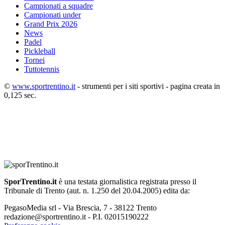
Campionati a squadre
Campionati under
Grand Prix 2026
News
Padel
Pickleball
Tornei
Tuttotennis
©
www.sportrentino.it
- strumenti per i siti sportivi - pagina creata in
0,125 sec.
SporTrentino.it
è una testata giornalistica registrata presso il
Tribunale di Trento (aut. n. 1.250 del 20.04.2005) edita da:
PegasoMedia srl - Via Brescia, 7 - 38122 Trento
redazione@sportrentino.it - P.I. 02015190222