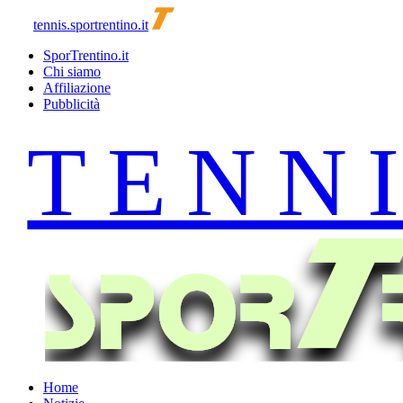
tennis.sportrentino.it
SporTrentino.it
Chi siamo
Affiliazione
Pubblicità
Home