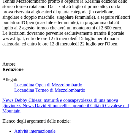
Tennis Mezzolombardo pronto a ospitare la 63esima edizione dello
storico torneo rotaliano. Dal 17 al 26 luglio il primo atto, con la
prova riservata ai giocatori di quarta categoria (in cartellone,
singolare e doppio maschile, singolare femminile), a seguire riflettori
puntati sull'Open (maschile e femminile), in programma dal 24
luglio al 2 agosto, torneo che avrà un montepremi di 2.600 euro.
Le iscrizioni dovranno pervenire esclusivamente tramite il portale
www.fitp.it, entro le ore 12 di mercoledì 15 luglio per il quarta
categoria, ed entro le ore 12 di mercoledì 22 luglio per l'Open.
Autore
Redazione
Allegati
Locandina Open di Mezzolombardo
Locandina Torneo di Mezzolombardo
News
Debby Chiesa: maturità e consapevolezza di una nuova
giovinezza
News
David Simoncelli si prende il Città di Cavalese e il
Mountain
Elenco degli argomenti delle notizie:
Attività internazionale