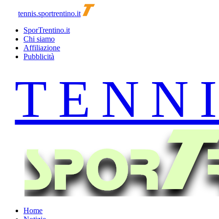
tennis.sportrentino.it
SporTrentino.it
Chi siamo
Affiliazione
Pubblicità
Home