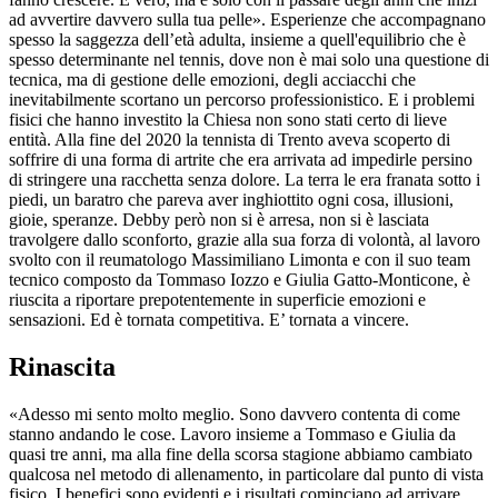
ad avvertire davvero sulla tua pelle». Esperienze che accompagnano
spesso la saggezza dell’età adulta, insieme a quell'equilibrio che è
spesso determinante nel tennis, dove non è mai solo una questione di
tecnica, ma di gestione delle emozioni, degli acciacchi che
inevitabilmente scortano un percorso professionistico. E i problemi
fisici che hanno investito la Chiesa non sono stati certo di lieve
entità. Alla fine del 2020 la tennista di Trento aveva scoperto di
soffrire di una forma di artrite che era arrivata ad impedirle persino
di stringere una racchetta senza dolore. La terra le era franata sotto i
piedi, un baratro che pareva aver inghiottito ogni cosa, illusioni,
gioie, speranze. Debby però non si è arresa, non si è lasciata
travolgere dallo sconforto, grazie alla sua forza di volontà, al lavoro
svolto con il reumatologo Massimiliano Limonta e con il suo team
tecnico composto da Tommaso Iozzo e Giulia Gatto-Monticone, è
riuscita a riportare prepotentemente in superficie emozioni e
sensazioni. Ed è tornata competitiva. E’ tornata a vincere.
Rinascita
«Adesso mi sento molto meglio. Sono davvero contenta di come
stanno andando le cose. Lavoro insieme a Tommaso e Giulia da
quasi tre anni, ma alla fine della scorsa stagione abbiamo cambiato
qualcosa nel metodo di allenamento, in particolare dal punto di vista
fisico. I benefici sono evidenti e i risultati cominciano ad arrivare.