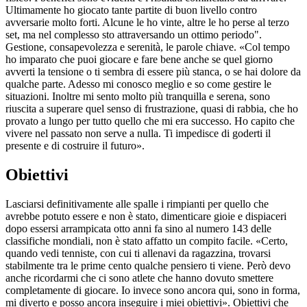
Ultimamente ho giocato tante partite di buon livello contro
avversarie molto forti. Alcune le ho vinte, altre le ho perse al terzo
set, ma nel complesso sto attraversando un ottimo periodo".
Gestione, consapevolezza e serenità, le parole chiave. «Col tempo
ho imparato che puoi giocare e fare bene anche se quel giorno
avverti la tensione o ti sembra di essere più stanca, o se hai dolore da
qualche parte. Adesso mi conosco meglio e so come gestire le
situazioni. Inoltre mi sento molto più tranquilla e serena, sono
riuscita a superare quel senso di frustrazione, quasi di rabbia, che ho
provato a lungo per tutto quello che mi era successo. Ho capito che
vivere nel passato non serve a nulla. Ti impedisce di goderti il
presente e di costruire il futuro».
Obiettivi
Lasciarsi definitivamente alle spalle i rimpianti per quello che
avrebbe potuto essere e non è stato, dimenticare gioie e dispiaceri
dopo essersi arrampicata otto anni fa sino al numero 143 delle
classifiche mondiali, non è stato affatto un compito facile. «Certo,
quando vedi tenniste, con cui ti allenavi da ragazzina, trovarsi
stabilmente tra le prime cento qualche pensiero ti viene. Però devo
anche ricordarmi che ci sono atlete che hanno dovuto smettere
completamente di giocare. Io invece sono ancora qui, sono in forma,
mi diverto e posso ancora inseguire i miei obiettivi». Obiettivi che