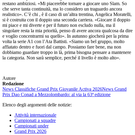
restano ambiziosi. «Mi piacerebbe tornare a giocare uno Slam. So
che serve tanta continuità, ma lo considero un traguardo ancora
realistico». C’è chi , è il caso di un’altra trentina, Angelica Moratelli,
si è costruita con il doppio una seconda carriera. «Giocare il doppio
mi piace e mi diverte e per il futuro non escludo nulla, ma il
singolare resta la mia priorità, penso di avere ancora qualcosa da dire
e voglio concentrarmi su quello». In autunno giocherà per la prima
volta la serie A1 con l’Ata Battisti. «Siamo un bel gruppo, molto
affiatato dentro e fuori dal campo. Possiamo fare bene, ma non
dobbiamo guardare troppo in là, prima bisogna pensare a mantenere
la categoria. Non sarà semplice, perché il livello è molto alto».
Autore
Redazione
News
Classifiche Grand Prix Giovanile Activa 2026
News
Grand
Prix Dao Conad a Mezzolombardo: al via la 63ª edizione
Elenco degli argomenti delle notizie:
Attività internazionale
Campionati a squadre
Campionati under
Grand Prix 2026