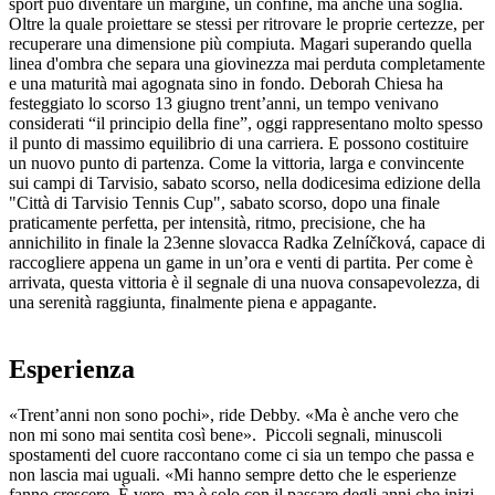
sport può diventare un margine, un confine, ma anche una soglia.
Oltre la quale proiettare se stessi per ritrovare le proprie certezze, per
recuperare una dimensione più compiuta. Magari superando quella
linea d'ombra che separa una giovinezza mai perduta completamente
e una maturità mai agognata sino in fondo. Deborah Chiesa ha
festeggiato lo scorso 13 giugno trent’anni, un tempo venivano
considerati “il principio della fine”, oggi rappresentano molto spesso
il punto di massimo equilibrio di una carriera. E possono costituire
un nuovo punto di partenza. Come la vittoria, larga e convincente
sui campi di Tarvisio, sabato scorso, nella dodicesima edizione della
"Città di Tarvisio Tennis Cup", sabato scorso, dopo una finale
praticamente perfetta, per intensità, ritmo, precisione, che ha
annichilito in finale la 23enne slovacca Radka Zelníčková, capace di
raccogliere appena un game in un’ora e venti di partita. Per come è
arrivata, questa vittoria è il segnale di una nuova consapevolezza, di
una serenità raggiunta, finalmente piena e appagante.
Esperienza
«Trent’anni non sono pochi», ride Debby. «Ma è anche vero che
non mi sono mai sentita così bene». Piccoli segnali, minuscoli
spostamenti del cuore raccontano come ci sia un tempo che passa e
non lascia mai uguali. «Mi hanno sempre detto che le esperienze
fanno crescere. È vero, ma è solo con il passare degli anni che inizi