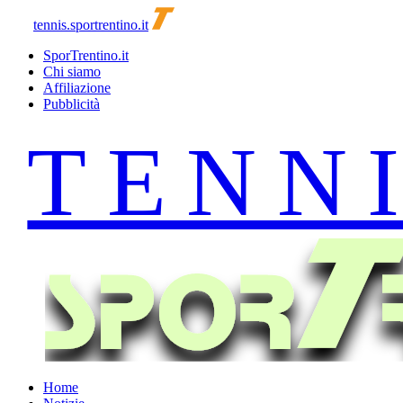
tennis.sportrentino.it
SporTrentino.it
Chi siamo
Affiliazione
Pubblicità
Home