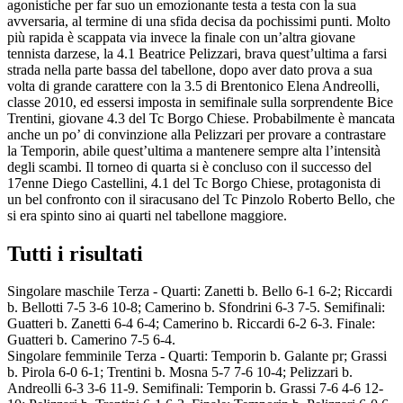
agonistiche per far suo un emozionante testa a testa con la sua
avversaria, al termine di una sfida decisa da pochissimi punti. Molto
più rapida è scappata via invece la finale con un’altra giovane
tennista darzese, la 4.1 Beatrice Pelizzari, brava quest’ultima a farsi
strada nella parte bassa del tabellone, dopo aver dato prova a sua
volta di grande carattere con la 3.5 di Brentonico Elena Andreolli,
classe 2010, ed essersi imposta in semifinale sulla sorprendente Bice
Trentini, giovane 4.3 del Tc Borgo Chiese. Probabilmente è mancata
anche un po’ di convinzione alla Pelizzari per provare a contrastare
la Temporin, abile quest’ultima a mantenere sempre alta l’intensità
degli scambi. Il torneo di quarta si è concluso con il successo del
17enne Diego Castellini, 4.1 del Tc Borgo Chiese, protagonista di
un bel confronto con il siracusano del Tc Pinzolo Roberto Bello, che
si era spinto sino ai quarti nel tabellone maggiore.
Tutti i risultati
Singolare maschile Terza - Quarti: Zanetti b. Bello 6-1 6-2; Riccardi
b. Bellotti 7-5 3-6 10-8; Camerino b. Sfondrini 6-3 7-5. Semifinali:
Guatteri b. Zanetti 6-4 6-4; Camerino b. Riccardi 6-2 6-3. Finale:
Guatteri b. Camerino 7-5 6-4.
Singolare femminile Terza - Quarti: Temporin b. Galante pr; Grassi
b. Pirola 6-0 6-1; Trentini b. Mosna 5-7 7-6 10-4; Pelizzari b.
Andreolli 6-3 3-6 11-9. Semifinali: Temporin b. Grassi 7-6 4-6 12-