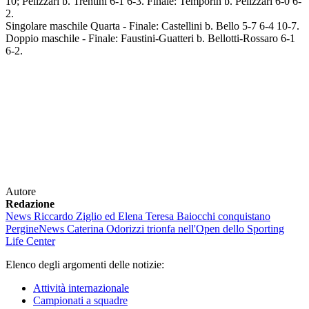
10; Pelizzari b. Trentini 6-1 6-3. Finale: Temporin b. Pelizzari 6-0 6-
2.
Singolare maschile Quarta - Finale: Castellini b. Bello 5-7 6-4 10-7.
Doppio maschile - Finale: Faustini-Guatteri b. Bellotti-Rossaro 6-1
6-2.
Autore
Redazione
News
Riccardo Ziglio ed Elena Teresa Baiocchi conquistano
Pergine
News
Caterina Odorizzi trionfa nell'Open dello Sporting
Life Center
Elenco degli argomenti delle notizie:
Attività internazionale
Campionati a squadre