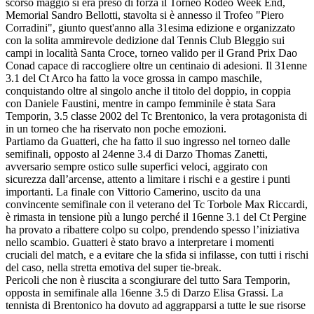
scorso maggio si era preso di forza il Torneo Rodeo Week End,
Memorial Sandro Bellotti, stavolta si è annesso il Trofeo "Piero
Corradini", giunto quest'anno alla 31esima edizione e organizzato
con la solita ammirevole dedizione dal Tennis Club Bleggio sui
campi in località Santa Croce, torneo valido per il Grand Prix Dao
Conad capace di raccogliere oltre un centinaio di adesioni. Il 31enne
3.1 del Ct Arco ha fatto la voce grossa in campo maschile,
conquistando oltre al singolo anche il titolo del doppio, in coppia
con Daniele Faustini, mentre in campo femminile è stata Sara
Temporin, 3.5 classe 2002 del Tc Brentonico, la vera protagonista di
in un torneo che ha riservato non poche emozioni.
Partiamo da Guatteri, che ha fatto il suo ingresso nel torneo dalle
semifinali, opposto al 24enne 3.4 di Darzo Thomas Zanetti,
avversario sempre ostico sulle superfici veloci, aggirato con
sicurezza dall’arcense, attento a limitare i rischi e a gestire i punti
importanti. La finale con Vittorio Camerino, uscito da una
convincente semifinale con il veterano del Tc Torbole Max Riccardi,
è rimasta in tensione più a lungo perché il 16enne 3.1 del Ct Pergine
ha provato a ribattere colpo su colpo, prendendo spesso l’iniziativa
nello scambio. Guatteri è stato bravo a interpretare i momenti
cruciali del match, e a evitare che la sfida si infilasse, con tutti i rischi
del caso, nella stretta emotiva del super tie-break.
Pericoli che non è riuscita a scongiurare del tutto Sara Temporin,
opposta in semifinale alla 16enne 3.5 di Darzo Elisa Grassi. La
tennista di Brentonico ha dovuto ad aggrapparsi a tutte le sue risorse