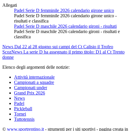
Allegati
Padel Serie D femminile 2026 calendario girone unico
Padel Serie D femminile 2026 calendario girone unico -
risultati e classifica
Padel Serie D maschile 2026 calendario gironi - risultati
Padel Serie D maschile 2026 calendario gironi - risultati e
classifica
News
Dal 22 al 28 giugno sui campi del Ct Calisio il Trofeo
Scoz
News
La serie D ha assegnato il primo titolo: D1 al Ct Trento
donne
Elenco degli argomenti delle notizie:
Attività internazionale
Campionati a squadre
Campionati under
Grand Prix 2026
News
Padel
Pickleball
Tornei
Tuttotennis
©
www.sportrentino.it
- strumenti per i siti sportivi - pagina creata in