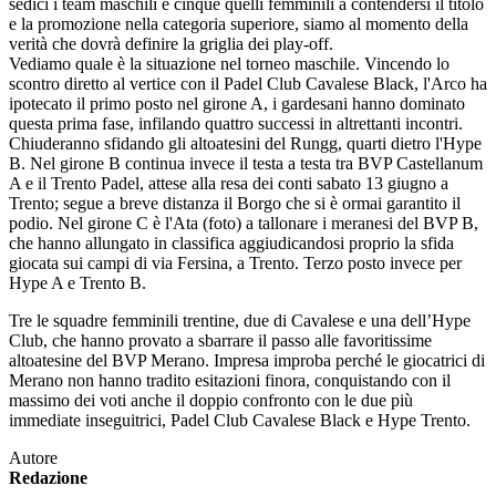
sedici i team maschili e cinque quelli femminili a contendersi il titolo
e la promozione nella categoria superiore, siamo al momento della
verità che dovrà definire la griglia dei play-off.
Vediamo quale è la situazione nel torneo maschile. Vincendo lo
scontro diretto al vertice con il Padel Club Cavalese Black, l'Arco ha
ipotecato il primo posto nel girone A, i gardesani hanno dominato
questa prima fase, infilando quattro successi in altrettanti incontri.
Chiuderanno sfidando gli altoatesini del Rungg, quarti dietro l'Hype
B. Nel girone B continua invece il testa a testa tra BVP Castellanum
A e il Trento Padel, attese alla resa dei conti sabato 13 giugno a
Trento; segue a breve distanza il Borgo che si è ormai garantito il
podio. Nel girone C è l'Ata (foto) a tallonare i meranesi del BVP B,
che hanno allungato in classifica aggiudicandosi proprio la sfida
giocata sui campi di via Fersina, a Trento. Terzo posto invece per
Hype A e Trento B.
Tre le squadre femminili trentine, due di Cavalese e una dell’Hype
Club, che hanno provato a sbarrare il passo alle favoritissime
altoatesine del BVP Merano. Impresa improba perché le giocatrici di
Merano non hanno tradito esitazioni finora, conquistando con il
massimo dei voti anche il doppio confronto con le due più
immediate inseguitrici, Padel Club Cavalese Black e Hype Trento.
Autore
Redazione