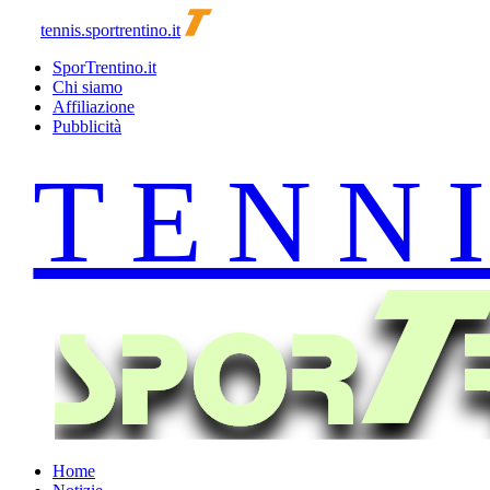
tennis.sportrentino.it
SporTrentino.it
Chi siamo
Affiliazione
Pubblicità
Home