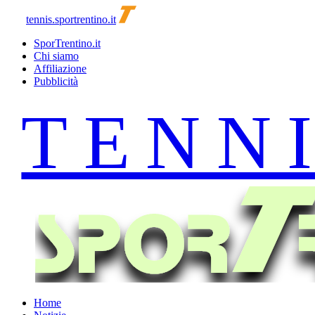
tennis.sportrentino.it
SporTrentino.it
Chi siamo
Affiliazione
Pubblicità
Home