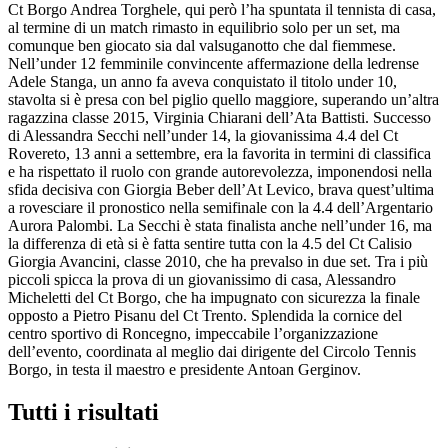
Ct Borgo Andrea Torghele, qui però l’ha spuntata il tennista di casa,
al termine di un match rimasto in equilibrio solo per un set, ma
comunque ben giocato sia dal valsuganotto che dal fiemmese.
Nell’under 12 femminile convincente affermazione della ledrense
Adele Stanga, un anno fa aveva conquistato il titolo under 10,
stavolta si è presa con bel piglio quello maggiore, superando un’altra
ragazzina classe 2015, Virginia Chiarani dell’Ata Battisti. Successo
di Alessandra Secchi nell’under 14, la giovanissima 4.4 del Ct
Rovereto, 13 anni a settembre, era la favorita in termini di classifica
e ha rispettato il ruolo con grande autorevolezza, imponendosi nella
sfida decisiva con Giorgia Beber dell’At Levico, brava quest’ultima
a rovesciare il pronostico nella semifinale con la 4.4 dell’Argentario
Aurora Palombi. La Secchi è stata finalista anche nell’under 16, ma
la differenza di età si è fatta sentire tutta con la 4.5 del Ct Calisio
Giorgia Avancini, classe 2010, che ha prevalso in due set. Tra i più
piccoli spicca la prova di un giovanissimo di casa, Alessandro
Micheletti del Ct Borgo, che ha impugnato con sicurezza la finale
opposto a Pietro Pisanu del Ct Trento. Splendida la cornice del
centro sportivo di Roncegno, impeccabile l’organizzazione
dell’evento, coordinata al meglio dai dirigente del Circolo Tennis
Borgo, in testa il maestro e presidente Antoan Gerginov.
Tutti i risultati