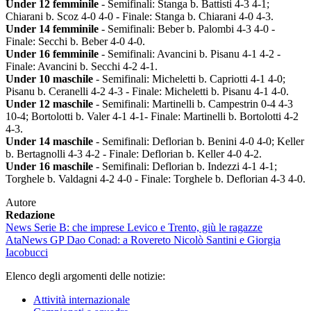
Under 12 femminile
- Semifinali: Stanga b. Battisti 4-3 4-1;
Chiarani b. Scoz 4-0 4-0 - Finale: Stanga b. Chiarani 4-0 4-3.
Under 14 femminile
- Semifinali: Beber b. Palombi 4-3 4-0 -
Finale: Secchi b. Beber 4-0 4-0.
Under 16 femminile
- Semifinali: Avancini b. Pisanu 4-1 4-2 -
Finale: Avancini b. Secchi 4-2 4-1.
Under 10 maschile
- Semifinali: Micheletti b. Capriotti 4-1 4-0;
Pisanu b. Ceranelli 4-2 4-3 - Finale: Micheletti b. Pisanu 4-1 4-0.
Under 12 maschile
- Semifinali: Martinelli b. Campestrin 0-4 4-3
10-4; Bortolotti b. Valer 4-1 4-1- Finale: Martinelli b. Bortolotti 4-2
4-3.
Under 14 maschile
- Semifinali: Deflorian b. Benini 4-0 4-0; Keller
b. Bertagnolli 4-3 4-2 - Finale: Deflorian b. Keller 4-0 4-2.
Under 16 maschile
- Semifinali: Deflorian b. Indezzi 4-1 4-1;
Torghele b. Valdagni 4-2 4-0 - Finale: Torghele b. Deflorian 4-3 4-0.
Autore
Redazione
News
Serie B: che imprese Levico e Trento, giù le ragazze
Ata
News
GP Dao Conad: a Rovereto Nicolò Santini e Giorgia
Iacobucci
Elenco degli argomenti delle notizie:
Attività internazionale