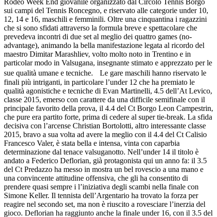
Rodeo Week End giovanile organizzato dal Circolo Tennis Borgo
sui campi del Tennis Roncegno, e riservato alle categorie under 10,
12, 14 e 16, maschili e femminili. Oltre una cinquantina i ragazzini
che si sono sfidati attraverso la formula breve e spettacolare che
prevedeva incontri di due set al meglio dei quattro games (no-
advantage), animando la bella manifestazione legata al ricordo del
maestro Dimitar Marashliev, volto molto noto in Trentino e in
particolar modo in Valsugana, insegnante stimato e apprezzato per le
sue qualità umane e tecniche. Le gare maschili hanno riservato le
finali più intriganti, in particolare l’under 12 che ha premiato le
qualità agonistiche e tecniche di Evan Martinelli, 4.5 dell’At Levico,
classe 2015, emerso con carattere da una difficile semifinale con il
principale favorito della prova, il 4.4 del Ct Borgo Leon Campestrin,
che pure era partito forte, prima di cedere al super tie-break. La sfida
decisiva con l’arcense Christian Bortolotti, altro interessante classe
2015, bravo a sua volta ad avere la meglio con il 4.4 del Ct Calisio
Francesco Valer, è stata bella e intensa, vinta con caparbia
determinazione dal tenace valsuganotto. Nell’under 14 il titolo è
andato a Federico Deflorian, già protagonista qui un anno fa: il 3.5
del Ct Predazzo ha messo in mostra un bel rovescio a una mano e
una convincente attitudine offensiva, che gli ha consentito di
prendere quasi sempre i l’iniziativa degli scambi nella finale con
Simone Keller. Il tennista dell’Argentario ha trovato la forza per
reagire nel secondo set, ma non è riuscito a rovesciare l’inerzia del
gioco. Deflorian ha raggiunto anche la finale under 16, con il 3.5 del