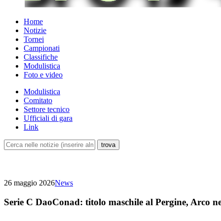
Home
Notizie
Tornei
Campionati
Classifiche
Modulistica
Foto e video
Modulistica
Comitato
Settore tecnico
Ufficiali di gara
Link
26 maggio 2026
News
Serie C DaoConad: titolo maschile al Pergine, Arco n