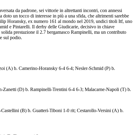
sata da padrone, sei vittorie in altrettanti incontri, con annessi
 doto un tocco di interesse in più a una sfida, che altrimenti sarebbe
Filip Horansky, ex numero 161 al mondo nel 2019, undici titoli Itf, uno
hmid e Pintarelli. Il derby delle Giudicarie, decisivo in chiave
a solida prestazione il 2.7 bergamasco Rampinelli, ma un contributo
e sul podio.
ranzoi (A) b. Camerino-Horansky 6-4 6-4; Nesler-Schmid (P) b.
un-Zanetti (D) b. Rampinelli-Trentini 6-4 6-3; Malacarne-Napoli (T) b.
Castellini (B) b. Guatteri-Tiboni 1-0 rit; Cestarollo-Versini (A) b.