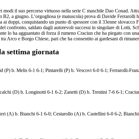
 modi il suo percorso virtuoso nella serie C maschile Dao Conad. Attraver
in B2, a giugno. L’orgogliosa (e maiuscola) prova di Davide Ferrarolli ha
 resa ai doppi, conquistando un punto di spessore con il 33enne slovacco 
del confronto, saldato dagli autorevoli successi in singolare di Lotti, Sc
sante lo ha agguantato di forza il rumeno Craciun che ha piegato con un
 tra Arco e Borgo Chiese, pari che ha consentito ai gardesani di rimaner
la settima giornata
id (P) b. Melis 6-1 6-1; Pintarelli (P) b. Vescovi 6-0 6-1; Ferrarolli-F
calchi (D) b. Longinotti 6-1 6-2; Zanetti (D) b. Trentini 7-6 6-1; Craci
eri (A) b. Bianchi 6-1 6-0; Cestarollo (A) b. Castellini 6-0 6-2; Bianchi-