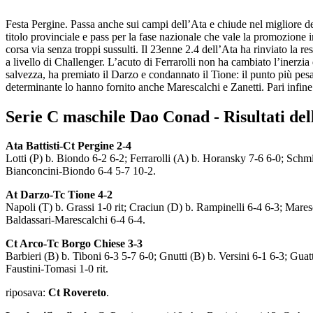
Festa Pergine. Passa anche sui campi dell’Ata e chiude nel migliore dei
titolo provinciale e pass per la fase nazionale che vale la promozione 
corsa via senza troppi sussulti. Il 23enne 2.4 dell’Ata ha rinviato la
a livello di Challenger. L’acuto di Ferrarolli non ha cambiato l’inerzia 
salvezza, ha premiato il Darzo e condannato il Tione: il punto più pe
determinante lo hanno fornito anche Marescalchi e Zanetti. Pari infine
Serie C maschile Dao Conad - Risultati del
Ata Battisti-Ct Pergine 2-4
Lotti (P) b. Biondo 6-2 6-2; Ferrarolli (A) b. Horansky 7-6 6-0; Schm
Bianconcini-Biondo 6-4 5-7 10-2.
At Darzo-Tc Tione 4-2
Napoli (T) b. Grassi 1-0 rit; Craciun (D) b. Rampinelli 6-4 6-3; Mares
Baldassari-Marescalchi 6-4 6-4.
Ct Arco-Tc Borgo Chiese 3-3
Barbieri (B) b. Tiboni 6-3 5-7 6-0; Gnutti (B) b. Versini 6-1 6-3; Guatt
Faustini-Tomasi 1-0 rit.
riposava:
Ct Rovereto
.