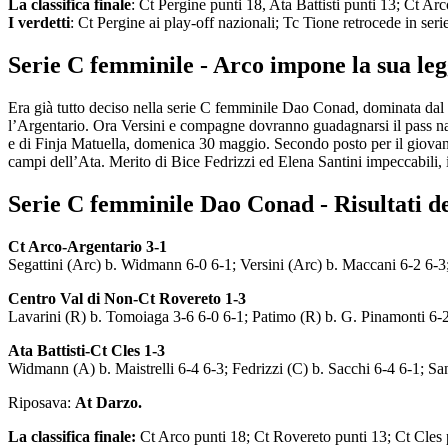
La classifica finale
: Ct Pergine punti 18, Ata Battisti punti 13; Ct A
I verdetti
: Ct Pergine ai play-off nazionali; Tc Tione retrocede in ser
Serie C femminile - Arco impone la sua legg
Era già tutto deciso nella serie C femminile Dao Conad, dominata dal 
l’Argentario. Ora Versini e compagne dovranno guadagnarsi il pass nazi
e di Finja Matuella, domenica 30 maggio. Secondo posto per il giovane
campi dell’Ata. Merito di Bice Fedrizzi ed Elena Santini impeccabili, 
Serie C femminile Dao Conad - Risultati de
Ct Arco-Argentario 3-1
Segattini (Arc) b. Widmann 6-0 6-1; Versini (Arc) b. Maccani 6-2 6-
Centro Val di Non-Ct Rovereto 1-3
Lavarini (R) b. Tomoiaga 3-6 6-0 6-1; Patimo (R) b. G. Pinamonti 6-
Ata Battisti-Ct Cles 1-3
Widmann (A) b. Maistrelli 6-4 6-3; Fedrizzi (C) b. Sacchi 6-4 6-1; Sa
Riposava:
At Darzo.
La classifica finale:
Ct Arco punti 18; Ct Rovereto punti 13; Ct Cles p