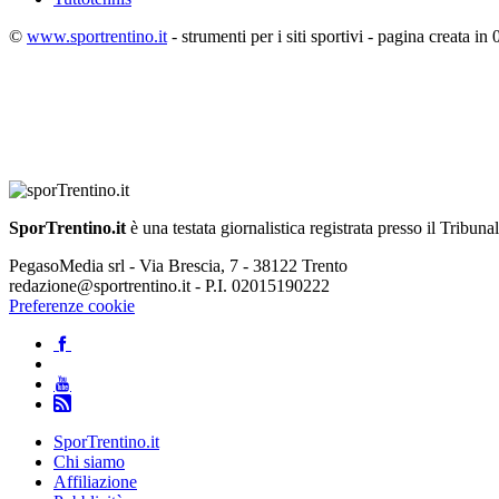
©
www.sportrentino.it
- strumenti per i siti sportivi - pagina creata in 
SporTrentino.it
è una testata giornalistica registrata presso il Tribuna
PegasoMedia srl - Via Brescia, 7 - 38122 Trento
redazione@sportrentino.it - P.I. 02015190222
Preferenze cookie
SporTrentino.it
Chi siamo
Affiliazione