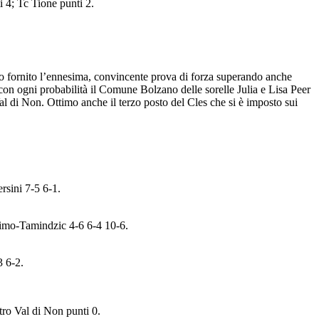
i 4; Tc Tione punti 2.
nno fornito l’ennesima, convincente prova di forza superando anche
con ogni probabilità il Comune Bolzano delle sorelle Julia e Lisa Peer
 di Non. Ottimo anche il terzo posto del Cles che si è imposto sui
rsini 7-5 6-1.
timo-Tamindzic 4-6 6-4 10-6.
3 6-2.
tro Val di Non punti 0.