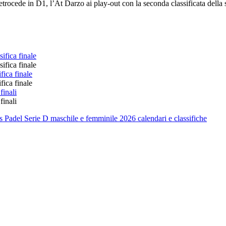
retrocede in D1, l’At Darzo ai play-out con la seconda classificata della
ifica finale
ifica finale
fica finale
fica finale
finali
finali
s
Padel Serie D maschile e femminile 2026 calendari e classifiche