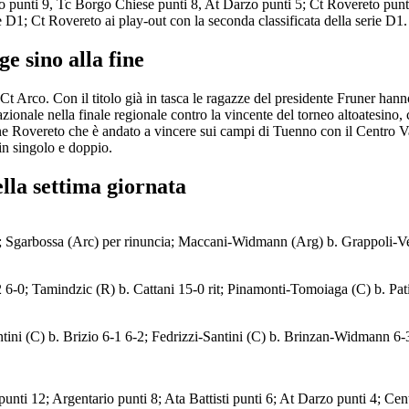
rco punti 9, Tc Borgo Chiese punti 8, At Darzo punti 5; Ct Rovereto punt
ie D1; Ct Rovereto ai play-out con la seconda classificata della serie D1.
e sino alla fine
Ct Arco. Con il titolo già in tasca le ragazze del presidente Fruner ha
onale nella finale regionale contro la vincente del torneo altoatesino, 
 Rovereto che è andato a vincere sui campi di Tuenno con il Centro Val
in singolo e doppio.
lla settima giornata
3; Sgarbossa (Arc) per rinuncia; Maccani-Widmann (Arg) b. Grappoli-Ve
2 6-0; Tamindzic (R) b. Cattani 15-0 rit; Pinamonti-Tomoiaga (C) b. Pa
ntini (C) b. Brizio 6-1 6-2; Fedrizzi-Santini (C) b. Brinzan-Widmann 6-
unti 12; Argentario punti 8; Ata Battisti punti 6; At Darzo punti 4; Cen