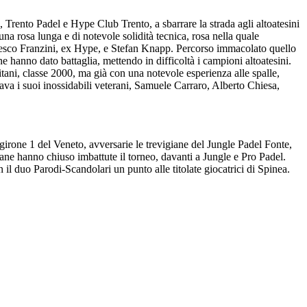
, Trento Padel e Hype Club Trento, a sbarrare la strada agli altoatesini
a rosa lunga e di notevole solidità tecnica, rosa nella quale
ncesco Franzini, ex Hype, e Stefan Knapp. Percorso immacolato quello
e hanno dato battaglia, mettendo in difficoltà i campioni altoatesini.
tani, classe 2000, ma già con una notevole esperienza alle spalle,
ava i suoi inossidabili veterani, Samuele Carraro, Alberto Chiesa,
.
 girone 1 del Veneto, avversarie le trevigiane del Jungle Padel Fonte,
ane hanno chiuso imbattute il torneo, davanti a Jungle e Pro Padel.
n il duo Parodi-Scandolari un punto alle titolate giocatrici di Spinea.