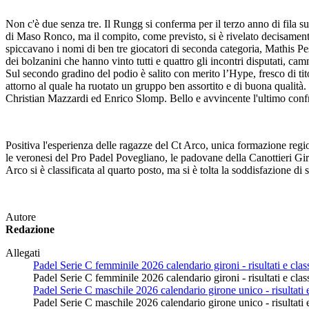
Non c'è due senza tre. Il Rungg si conferma per il terzo anno di fila s
di Maso Ronco, ma il compito, come previsto, si è rivelato decisament
spiccavano i nomi di ben tre giocatori di seconda categoria, Mathis 
dei bolzanini che hanno vinto tutti e quattro gli incontri disputati, ca
Sul secondo gradino del podio è salito con merito l’Hype, fresco di ti
attorno al quale ha ruotato un gruppo ben assortito e di buona qualità
Christian Mazzardi ed Enrico Slomp. Bello e avvincente l'ultimo confr
Positiva l'esperienza delle ragazze del Ct Arco, unica formazione regio
le veronesi del Pro Padel Povegliano, le padovane della Canottieri Gir
Arco si è classificata al quarto posto, ma si è tolta la soddisfazione di
Autore
Redazione
Allegati
Padel Serie C femminile 2026 calendario gironi - risultati e class
Padel Serie C femminile 2026 calendario gironi - risultati e class
Padel Serie C maschile 2026 calendario girone unico - risultati e 
Padel Serie C maschile 2026 calendario girone unico - risultati e 