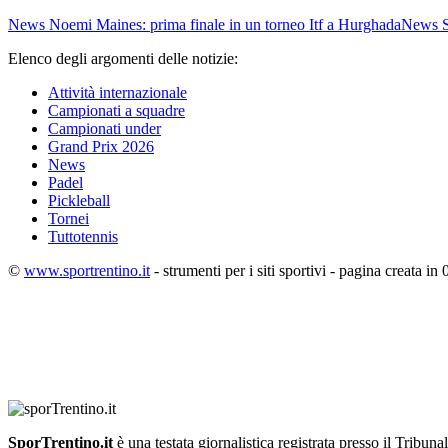
News
Noemi Maines: prima finale in un torneo Itf a Hurghada
News
Elenco degli argomenti delle notizie:
Attività internazionale
Campionati a squadre
Campionati under
Grand Prix 2026
News
Padel
Pickleball
Tornei
Tuttotennis
©
www.sportrentino.it
- strumenti per i siti sportivi - pagina creata in 
SporTrentino.it
è una testata giornalistica registrata presso il Tribuna