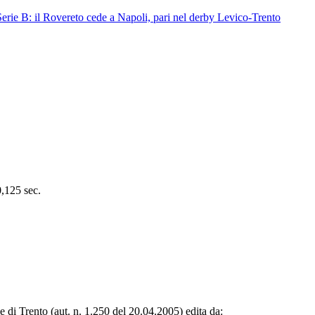
Serie B: il Rovereto cede a Napoli, pari nel derby Levico-Trento
0,125 sec.
le di Trento (aut. n. 1.250 del 20.04.2005) edita da: