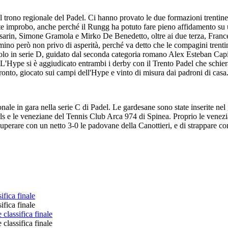
ul trono regionale del Padel. Ci hanno provato le due formazioni trentine
e improbo, anche perché il Rungg ha potuto fare pieno affidamento su un
Pesarin, Simone Gramola e Mirko De Benedetto, oltre ai due terza, Fra
mmino però non privo di asperità, perché va detto che le compagini trentin
tolo in serie D, guidato dal seconda categoria romano Alex Esteban Capi
. L'Hype si è aggiudicato entrambi i derby con il Trento Padel che schier
onto, giocato sui campi dell'Hype e vinto di misura dai padroni di casa
nale in gara nella serie C di Padel. Le gardesane sono state inserite nel
ls e le veneziane del Tennis Club Arca 974 di Spinea. Proprio le venezi
 superare con un netto 3-0 le padovane della Canottieri, e di strappare co
ifica finale
ifica finale
classifica finale
classifica finale